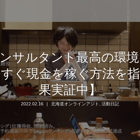
コンサルタント最高の環境
今すぐ現金を稼ぐ方法を指
果実証中】
2022.02.16
北海道オンラインアジト
,
活動日記