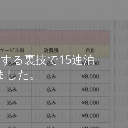
きする裏技で15連泊
ました。