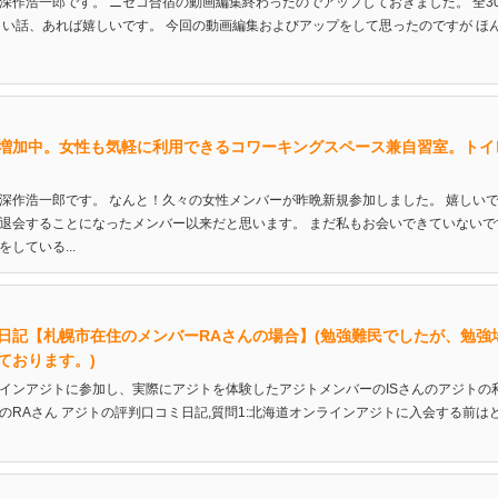
深作浩一郎です。 ニセコ合宿の動画編集終わったのでアップしておきました。 全30
白い話、あれば嬉しいです。 今回の動画編集およびアップをして思ったのですが ほ
増加中。女性も気軽に利用できるコワーキングスペース兼自習室。トイ
深作浩一郎です。 なんと！久々の女性メンバーが昨晩新規参加しました。 嬉しいで
退会することになったメンバー以来だと思います。 まだ私もお会いできていない
している...
日記【札幌市在住のメンバーRAさんの場合】(勉強難民でしたが、勉強
ております。)
インアジトに参加し、実際にアジトを体験したアジトメンバーのISさんのアジトの
のRAさん アジトの評判口コミ日記,質問1:北海道オンラインアジトに入会する前は