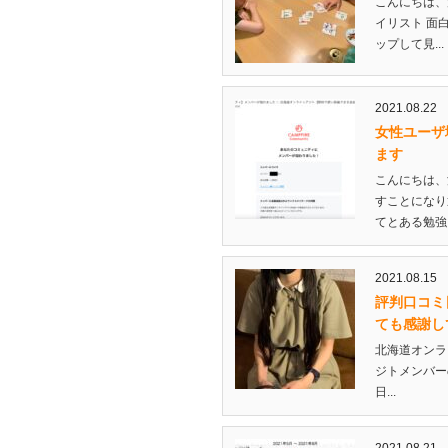
こんにちは、
イリスト 面
ップして見...
2021.08.22
女性ユーザ
ます
こんにちは、
すことになり
てとある勉強を
2021.08.15
評判口コミ
ても感謝し
北海道オンラ
ジトメンバー
日...
2021.08.21