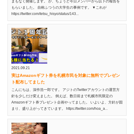
まもなく開催します。 が、ちょうど今日メンバーから以下の報告を
もらいました。 自称ふつうの大学生の事例です。 ▼これが
https://twitter.com/tetsu_hisyo/status/143...
2021.09.21
実はAmazonギフト券を札幌市民を対象に無料でプレゼン
ト配布してました
こんにちは、深作浩一郎です。 アジトのTwitterアカウントの運営方
針を少しだけ変えました。 例えば、数日前まで札幌市民限定の
Amazonギフト券プレゼント企画やってました。 いよいよ、方針が固
まり、盛り上がってきています。 https://twitter.com/hoa_a...