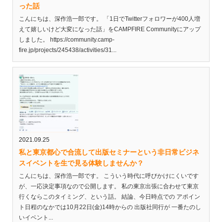
った話
こんにちは、深作浩一郎です。 「1日でTwitterフォロワーが400人増
えて嬉しいけど大変になった話」をCAMPFIRE Communityにアップ
しました。 https://community.camp-
fire.jp/projects/245438/activities/31...
2021.09.25
私と東京都心で合流して出版セミナーという非日常ビジネ
スイベントを生で見る体験しませんか？
こんにちは、深作浩一郎です。 こういう時代に呼びかけにくいです
が、一応決定事項なので公開します。 私の東京出張に合わせて東京
行くならこのタイミング、という話。 結論、今日時点での アポイン
ト日程のなかでは10月22日(金)14時からの 出版社同行が 一番たのし
いイベント...