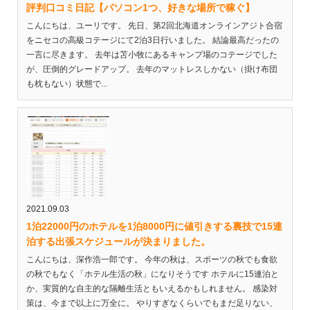
評判口コミ日記【パソコン1つ、好きな場所で稼ぐ】
こんにちは、ユーリです。 先日、第2回北海道オンラインアジト合宿
をニセコの高級コテージにて2泊3日行いました。 結論最高だったの
一言に尽きます。 去年は苫小牧にあるキャンプ場のコテージでした
が、圧倒的グレードアップ。 去年のマットレスしかない（掛け布団
も枕もない）状態で...
2021.09.03
1泊22000円のホテルを1泊8000円に値引きする裏技で15連
泊する出張スケジュールが決まりました。
こんにちは、深作浩一郎です。 今年の秋は、スポーツの秋でも食欲
の秋でもなく「ホテル生活の秋」になりそうです ホテルに15連泊と
か、実質的な自主的な隔離生活ともいえるかもしれません。 感染対
策は、今まで以上に万全に。 やりすぎなくらいでもまだ足りない、