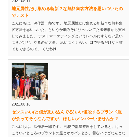
2021.08.17
地元属性だけ集める斬新？な無料集客方法を思いついたの
でテスト
こんにちは、深作浩一郎です。 地元属性だけ集める斬新？な無料集
客方法を思いついた、というか脳みそにひっついてた出来事から実践
してみました。 テストマーケティングというレベルにすらない思い
つきだけど、やるのが大事。 思いつくくらい、口で語るだけなら誰
でもできるので。 てなわけ...
2021.08.16
センスいい(と僕が思い込んでる)いい値段するブランド服
が余ってそうなんですが、ほしいメンバーいませんか？
こんにちは、深作浩一郎です。 札幌で部屋整理をしていると、けっ
こういいところのブランドの服とかカバンとか、着ないけどなんとな