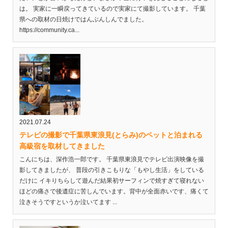
は。 実家に一瞬戻ってきているので実家にて撮影しています。 千葉
県への取材の日焼けではんぶんしんでました。
https://community.ca...
2021.07.24
テレビの撮影で千葉県東浪見(とらみ)のペットと泊まれる
高級宿を取材してきました
こんにちは、深作浩一郎です。 千葉県東浪見でテレビ出演映像を撮
影してきましたが、 普段の引きこもりな「もやし生活」をしている
だけに イキりちらして遊んだ結果初サーフィンで焼すぎて寝れない
ほどの痛さで後遺症に苦しんでいます。背中が全面赤いです、痛くて
泣きそうですというか泣いてます ...