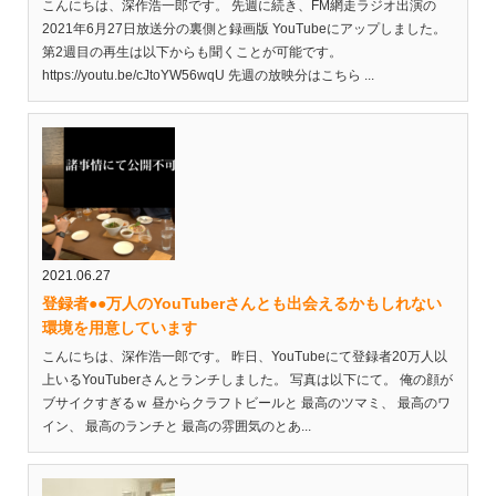
こんにちは、深作浩一郎です。 先週に続き、FM網走ラジオ出演の
2021年6月27日放送分の裏側と録画版 YouTubeにアップしました。
第2週目の再生は以下からも聞くことが可能です。
https://youtu.be/cJtoYW56wqU 先週の放映分はこちら ...
2021.06.27
登録者●●万人のYouTuberさんとも出会えるかもしれない
環境を用意しています
こんにちは、深作浩一郎です。 昨日、YouTubeにて登録者20万人以
上いるYouTuberさんとランチしました。 写真は以下にて。 俺の顔が
ブサイクすぎるｗ 昼からクラフトビールと 最高のツマミ、 最高のワ
イン、 最高のランチと 最高の雰囲気のとあ...