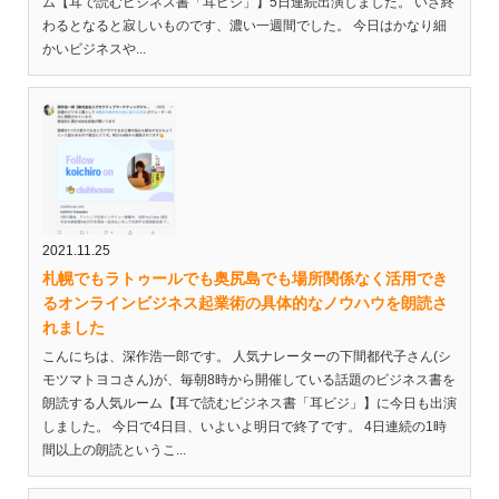
ム【耳で読むビジネス書「耳ビジ」】5日連続出演しました。 いざ終
わるとなると寂しいものです、濃い一週間でした。 今日はかなり細
かいビジネスや...
2021.11.25
札幌でもラトゥールでも奥尻島でも場所関係なく活用でき
るオンラインビジネス起業術の具体的なノウハウを朗読さ
れました
こんにちは、深作浩一郎です。 人気ナレーターの下間都代子さん(シ
モツマトヨコさん)が、毎朝8時から開催している話題のビジネス書を
朗読する人気ルーム【耳で読むビジネス書「耳ビジ」】に今日も出演
しました。 今日で4日目、いよいよ明日で終了です。 4日連続の1時
間以上の朗読というこ...