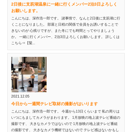
2日後に支笏湖温泉に一緒に行くメンバー2泊3日よろしく
お願いします。
こんにちは、深作浩一郎です。 諸事情で、なんと2日後に支笏湖に行
くことになりました。 部屋と日程の関係で全員をお誘いすることで
きないのが 心残りですが、また冬にでも時間とってやりましょう
か。 一緒に行くメンバー、2泊3日よろしくお願いします。 詳しくは
こちら⇒【緊...
2021.12.05
今日から一週間テレビ取材の撮影がはいります
こんにちは、深作浩一郎です。 今週から13日くらいまで 私の周りは
いつにもましてカメラがまわります。 1月放映の地上波テレビ番組の
撮影です、 大きなカメラではないので 1月放映の地上波テレビ番組
の撮影です、 大きなカメラ機材ではないので テレビ感はないかもし