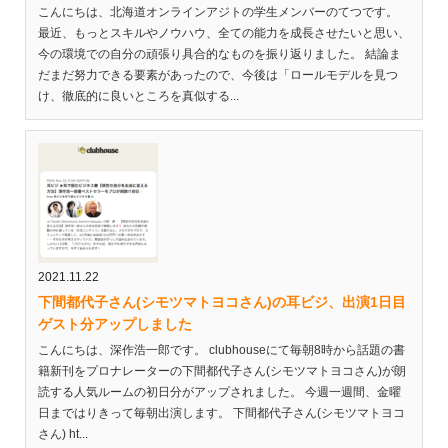
こんにちは、北海道オンラインアジトの学生メンバーのてつです。
最近、もっとスキルやノウハウ、全ての能力を成長させたいと思い、
今の環境での自分の頑張り具合的なものを振り返りました。 結論ま
だまだ努力できる要素があったので、今後は「ロールモデルを見つ
け、徹底的に良いところを真似する...
2021.11.22
下間都代子さん(シモツマトヨコさん)の耳ビジ、出演1日目
ゲスト分アップしました
こんにちは、深作浩一郎です。 clubhouseにて毎朝8時から話題の書
籍新刊をプロナレーターの下間都代子さん(シモツマトヨコさん)が朗
読する人気ルームの初日分がアップされました。 今週一週間、金曜
日まではりきって毎朝出演します。 下間都代子さん(シモツマトヨコ
さん) ht...