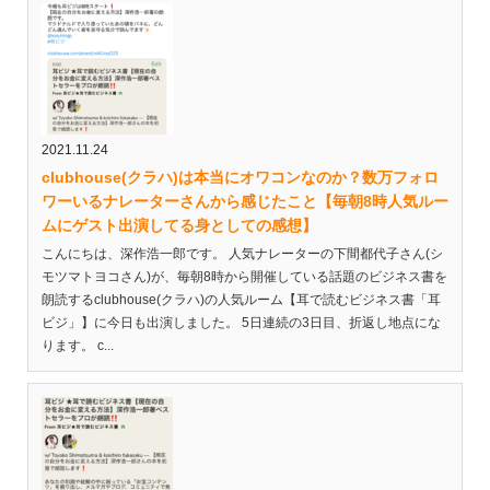
2021.11.24
clubhouse(クラハ)は本当にオワコンなのか？数万フォロ
ワーいるナレーターさんから感じたこと【毎朝8時人気ルー
ムにゲスト出演してる身としての感想】
こんにちは、深作浩一郎です。 人気ナレーターの下間都代子さん(シ
モツマトヨコさん)が、毎朝8時から開催している話題のビジネス書を
朗読するclubhouse(クラハ)の人気ルーム【耳で読むビジネス書「耳
ビジ」】に今日も出演しました。 5日連続の3日目、折返し地点にな
ります。 c...