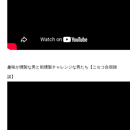
趣味が燻製な男と初燻製チャレンジな男たち【ニセコ合宿雑
談】