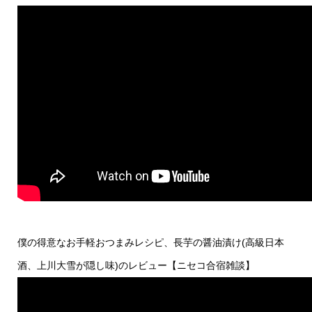
僕の得意なお手軽おつまみレシピ、長芋の醤油漬け(高級日本
酒、上川大雪が隠し味)のレビュー【ニセコ合宿雑談】