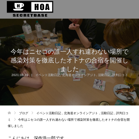
今年はニセコの誰一人すれ違わない場所で
感染対策を徹底したオトナの合宿を開催し
ました
2021.08.29
イベント活動日記
,
北海道オンラインアジト
,
活動日記
,
評判口コミ
ブログ
イベント活動日記
,
北海道オンラインアジト
,
活動日記
,
評判口コ
ミ
今年はニセコの誰一人すれ違わない場所で感染対策を徹底したオトナの合宿を開
催しました
こんにちは、深作浩一郎です。