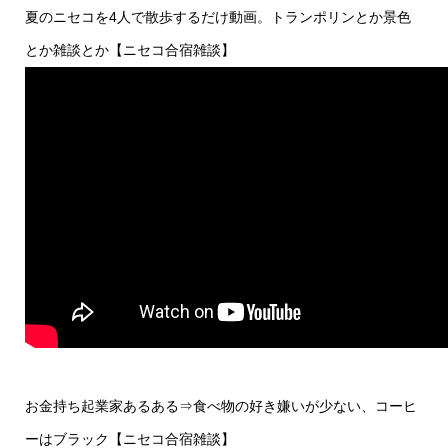
夏のニセコを4人で散歩するだけ動画。トランポリンとか景色
とか雑談とか【ニセコ合宿雑談】
お金持ち起業家あるある⇒食べ物の好き嫌いが少ない、コーヒ
ーはブラック【ニセコ合宿雑談】