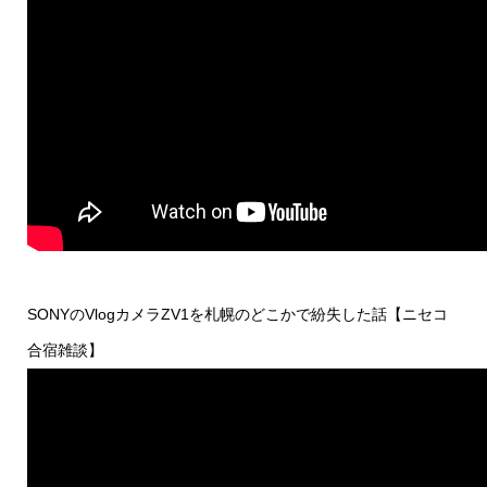
SONYのVlogカメラZV1を札幌のどこかで紛失した話【ニセコ
合宿雑談】