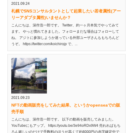
2021.09.24
札幌でSNSコンサルタントとして起業したい若者属性(アー
リーアダプタ属性)いませんか？
こんにちは、深作浩一郎です。 Twitter、約一ヶ月本気でやってみて
ます。 やっと慣れてきました。フォローまだな場合はフォローして
ね。 アジトに参加しようか迷っている外部ユーザさんももちろんど
うぞ。 https://twitter.com/koichirojp で、...
2021.09.23
NFTの動画販売をしてみた結果、というかopenseaでの販
売手順
こんにちは、深作浩一郎です。 以下の動画を販売してみました。
YouTubeにもアップ。 https://youtu.be/3e94oRDx9W4 売れればもち
ろん嬉しいのだけで手数料のほうが高くて約8000円の赤字確定中で