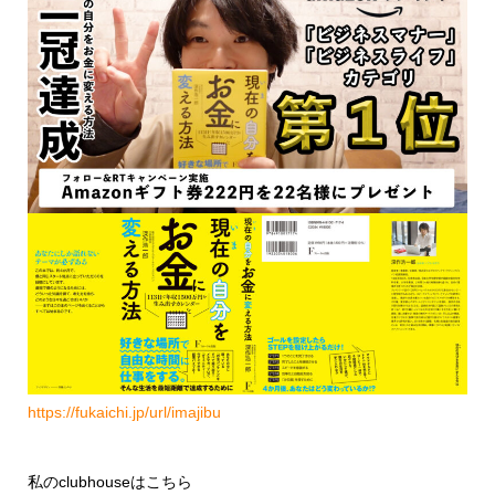
https://fukaichi.jp/url/imajibu
私のclubhouseはこちら