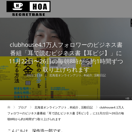
clubhouse4.1万人フォロワーのビジネス書
番組「耳で読むビジネス書【耳ビジ】」に
11月22日〜26日の毎朝8時から約1時間ずつ
取り上げられます
2021.11.18
北海道オンラインアジト
,
本紹介
,
活動日記
ブログ
北海道オンラインアジト
,
本紹介
,
活動日記
clubhouse4.1万人
フォロワーのビジネス書番組「耳で読むビジネス書【耳ビジ】」に11月22日〜26日の毎
朝8時から約1時間ずつ取り上げられます
こんにちは、深作浩一郎です。