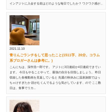
インアジトに入会する前はどのような毎日でしたか？ ワクワク感が...
2021.11.10
青りんごランチをして思ったこと(1511字、20分。コラム
系ブロガーさんは参考に。)
こんにちは、深作浩一郎です。 アジトに3日連続か4日連続できてい
ます。 今日もやることやって、最強の自分を目指しましょう。 昨日
収録した各種動画を見返していると 先週の秋休みに温泉旅館ではっ
ちゃけすぎたか 顔がむくんでるような気がしています、ので ここ数
日は、食事でリカ...