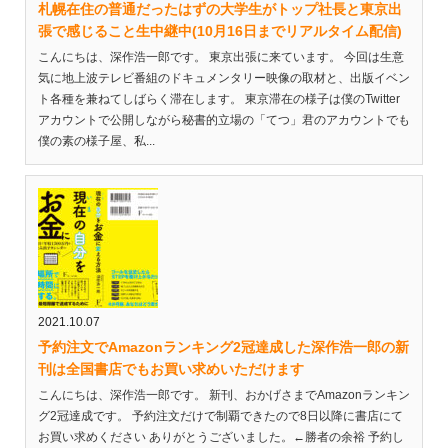
札幌在住の普通だったはずの大学生がトップ社長と東京出
張で感じること生中継中(10月16日までリアルタイム配信)
こんにちは、深作浩一郎です。 東京出張に来ています。 今回は生意
気に地上波テレビ番組のドキュメンタリー映像の取材と、出版イベン
ト各種を兼ねてしばらく滞在します。 東京滞在の様子は僕のTwitter
アカウントで公開しながら秘書的立場の「てつ」君のアカウントでも
僕の素の様子屋、私...
2021.10.07
予約注文でAmazonランキング2冠達成した深作浩一郎の新
刊は全国書店でもお買い求めいただけます
こんにちは、深作浩一郎です。 新刊、おかげさまでAmazonランキン
グ2冠達成です。 予約注文だけで制覇できたので8日以降に書店にて
お買い求めください ありがとうございました。←勝者の余裕 予約し