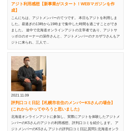
アジト利用感想【新事業がスタート！WEBマガジンを作
成】
こんにちは、アジトメンバーのてつです。 本日もアジトを利用しま
した。昼過ぎの13時から19時まで集中した時間を過ごすことができ
ました。 途中で北海道オンラインアジトの主宰者であり、アジトサ
ッポロのオーナーの深作さんと、アジトメンバーのナカザワさんもア
ジトに来られ、三人で...
2021.11.09
評判口コミ日記【札幌市在住のメンバーKSさんの場合】
(これからやってやろうと思いました)
北海道オンラインアジトに参加し、実際にアジトを体験したアジトメ
ンバーのKSさんのアジトの利用感想、評判口コミを紹介します。 ア
ジトメンバーのKSさん アジトの評判口コミ日記,質問1:北海道オンラ