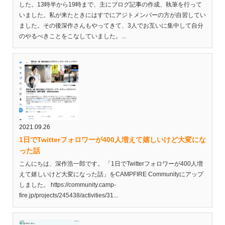
した。13時半から19時まで、主にブログ記事の作成、執筆を行って
いました。私が来たときにはすでにアジトメンバーの方が自習してい
ました。その後深作さんもやってきて、3人でお互いに集中して自分
のやるべきことをこなしていました。...
2021.09.26
1日でTwitterフォロワーが400人増えて嬉しいけど大変にな
った話
こんにちは、深作浩一郎です。 「1日でTwitterフォロワーが400人増
えて嬉しいけど大変になった話」をCAMPFIRE Communityにアップ
しました。 https://community.camp-
fire.jp/projects/245438/activities/31...