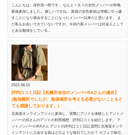
こんにちは、深作浩一郎です。 なんと！久々の女性メンバーが昨晩
新規参加しました。 嬉しいですね。 新規の女性参加は沖縄に引っ越
すことになり退会することになったメンバー以来だと思います。 ま
だ私もお会いできていないですが、今回の新メンバーは社会人として
とある勉強をしている...
2021.08.15
評判口コミ日記【札幌市在住のメンバーRAさんの場合】
(勉強難民でしたが、勉強場所を考える必要がないことをと
ても感謝しております。)
北海道オンラインアジトに参加し、実際にアジトを体験したアジトメ
ンバーのISさんのアジトの利用感想、評判口コミを紹介します。 ア
ジトメンバーのRAさん アジトの評判口コミ日記,質問1:北海道オンラ
インアジトに入会する前はどのような毎日でしたか？ カフェで毎日...