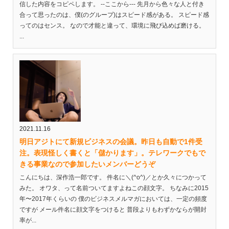
信した内容をコピペします。 --ここから--- 先月から色々な人と付き
合って思ったのは、僕(のグループ)はスピード感がある。 スピード感
ってのはセンス。 なので才能と違って、環境に飛び込めば磨ける。
...
2021.11.16
明日アジトにて新規ビジネスの会議。昨日も自動で1件受
注。表現怪しく書くと「儲かります」。テレワークでもで
きる事業なので参加したいメンバーどうぞ
こんにちは、深作浩一郎です。 件名に＼(^o^)／とか久々につかって
みた。 オワタ、って名前ついてますよねこの顔文字。 ちなみに2015
年〜2017年くらいの 僕のビジネスメルマガにおいては、一定の頻度
ですが メール件名に顔文字をつけると 普段よりもわずかならが開封
率が...