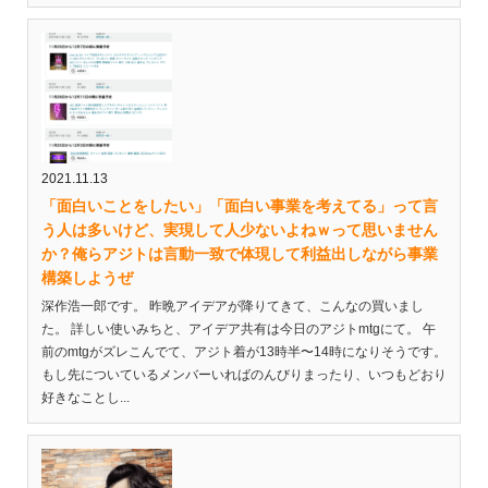
2021.11.13
「面白いことをしたい」「面白い事業を考えてる」って言
う人は多いけど、実現して人少ないよねｗって思いません
か？俺らアジトは言動一致で体現して利益出しながら事業
構築しようぜ
深作浩一郎です。 昨晩アイデアが降りてきて、こんなの買いまし
た。 詳しい使いみちと、アイデア共有は今日のアジトmtgにて。 午
前のmtgがズレこんでて、アジト着が13時半〜14時になりそうです。
もし先についているメンバーいればのんびりまったり、いつもどおり
好きなことし...