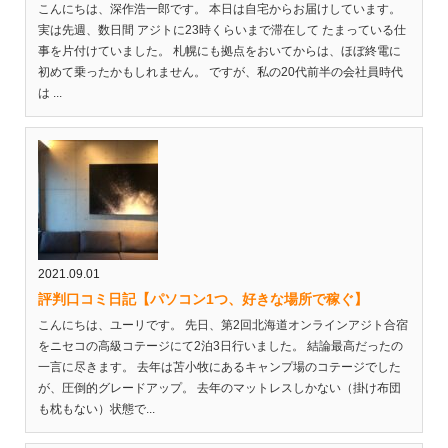
こんにちは、深作浩一郎です。 本日は自宅からお届けしています。
実は先週、数日間 アジトに23時くらいまで滞在して たまっている仕
事を片付けていました。 札幌にも拠点をおいてからは、ほぼ終電に
初めて乗ったかもしれません。 ですが、私の20代前半の会社員時代
は ...
2021.09.01
評判口コミ日記【パソコン1つ、好きな場所で稼ぐ】
こんにちは、ユーリです。 先日、第2回北海道オンラインアジト合宿
をニセコの高級コテージにて2泊3日行いました。 結論最高だったの
一言に尽きます。 去年は苫小牧にあるキャンプ場のコテージでした
が、圧倒的グレードアップ。 去年のマットレスしかない（掛け布団
も枕もない）状態で...