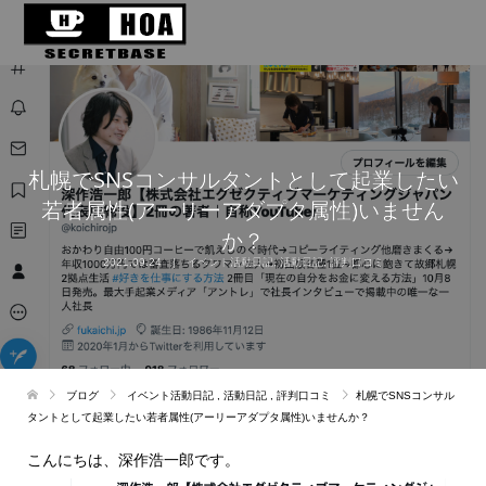
札幌でSNSコンサルタントとして起業したい
若者属性(アーリーアダプタ属性)いません
か？
2021.09.24
イベント活動日記
,
活動日記
,
評判口コミ
ブログ
イベント活動日記
,
活動日記
,
評判口コミ
札幌でSNSコンサル
タントとして起業したい若者属性(アーリーアダプタ属性)いませんか？
こんにちは、深作浩一郎です。