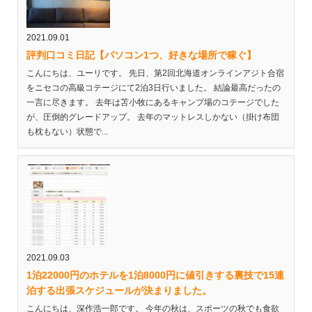
2021.09.01
評判口コミ日記【パソコン1つ、好きな場所で稼ぐ】
こんにちは、ユーリです。 先日、第2回北海道オンラインアジト合宿
をニセコの高級コテージにて2泊3日行いました。 結論最高だったの
一言に尽きます。 去年は苫小牧にあるキャンプ場のコテージでした
が、圧倒的グレードアップ。 去年のマットレスしかない（掛け布団
も枕もない）状態で...
2021.09.03
1泊22000円のホテルを1泊8000円に値引きする裏技で15連
泊する出張スケジュールが決まりました。
こんにちは、深作浩一郎です。 今年の秋は、スポーツの秋でも食欲