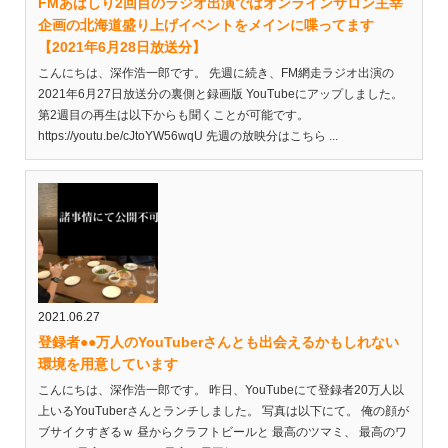
FMあばしり2回目のラジオ出演ではオンラインサロン主宰
企画の北海道盛り上げイベントをメインに喋ってます
【2021年6月28日放送分】
こんにちは、深作浩一郎です。 先週に続き、FM網走ラジオ出演の
2021年6月27日放送分の裏側と録画版 YouTubeにアップしました。
第2週目の再生は以下からも聞くことが可能です。
https://youtu.be/cJtoYW56wqU 先週の放映分はこちら ...
2021.06.27
登録者●●万人のYouTuberさんとも出会えるかもしれない
環境を用意しています
こんにちは、深作浩一郎です。 昨日、YouTubeにて登録者20万人以
上いるYouTuberさんとランチしました。 写真は以下にて。 俺の顔が
ブサイクすぎるｗ 昼からクラフトビールと 最高のツマミ、 最高のワ