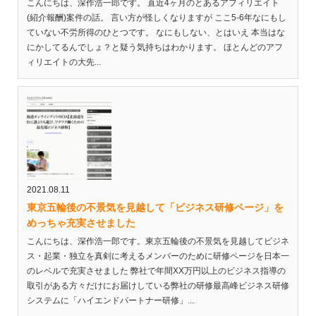
こんにちは、深作浩一郎です。 直近4ヶ月のとあるアフィリエイト
(紹介報酬)案件の話。 言い方が怪しくなりますが ここ5-6年なにもし
ていない不労所得のひとつです。 なにもしない、とはいえ 本当はな
にかしてるんでしょ？と疑う気持ちはわかります。 ほとんどのアフ
ィリエイトの大先...
2021.08.11
東京五輪後の不景気を見越して「ビジネス研修ページ」を
めっちゃ充実させました
こんにちは、深作浩一郎です。東京五輪後の不景気を見越してビジネ
ス・起業・独立を真剣に考えるメンバーのために研修ページを日本一
のレベルで充実させました 弊社で年間XX万円以上のビジネス指導の
取引がある方々だけにお届けしている弊社の研修最高峰ビジネス研修
システムに「ハイエンドパートナー研修」...