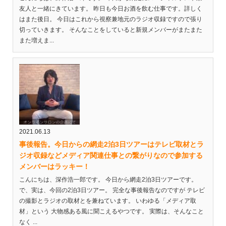
友人と一緒にきています。 昨日も今日お酒を飲む仕事です。詳しく
はまた後日。 今日はこれから視察兼地元のラジオ収録ですので張り
切っていきます。 そんなことをしていると新規メンバーがまたまた
また増えま...
2021.06.13
事後報告。今日からの網走2泊3日ツアーはテレビ取材とラ
ジオ収録などメディア関連仕事との繋がりなので参加する
メンバーはラッキー！
こんにちは、深作浩一郎です。 今日から網走2泊3日ツアーです。
で、実は、今回の2泊3日ツアー。 完全な事後報告なのですが テレビ
の撮影とラジオの取材とを兼ねています。 いわゆる「メディア取
材」という 大物感ある風に聞こえるやつです。 実際は、そんなこと
なく ...