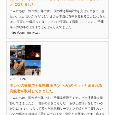
とになりました
こんにちは、深作浩一郎です。 僕の生き様=背中を見せて生きていき
たい、とか言いがちだけど、まさか本当に背中を見せることになると
は。 実家に一瞬戻ってきているので実家にて撮影しています。 千葉
県への取材の日焼けではんぶんしんでました。
https://community.ca...
2021.07.24
テレビの撮影で千葉県東浪見(とらみ)のペットと泊まれる
高級宿を取材してきました
こんにちは、深作浩一郎です。 千葉県東浪見でテレビ出演映像を撮
影してきましたが、 普段の引きこもりな「もやし生活」をしている
だけに イキりちらして遊んだ結果初サーフィンで焼すぎて寝れない
ほどの痛さで後遺症に苦しんでいます。背中が全面赤いです、痛くて