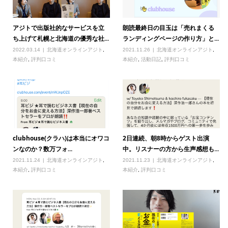
アジトで出版社的なサービスを立
朗読最終日の目玉は「売れまくる
ち上げて札幌と北海道の優秀な社...
ランディングページの作り方」と...
2022.03.14
北海道オンラインアジト
,
2021.11.26
北海道オンラインアジト
,
本紹介
,
評判口コミ
本紹介
,
活動日記
,
評判口コミ
clubhouse(クラハ)は本当にオワコ
2日連続、朝8時からゲスト出演
ンなのか？数万フォ...
中。リスナーの方から生声感想も...
2021.11.24
北海道オンラインアジト
,
2021.11.23
北海道オンラインアジト
,
本紹介
,
評判口コミ
本紹介
,
評判口コミ