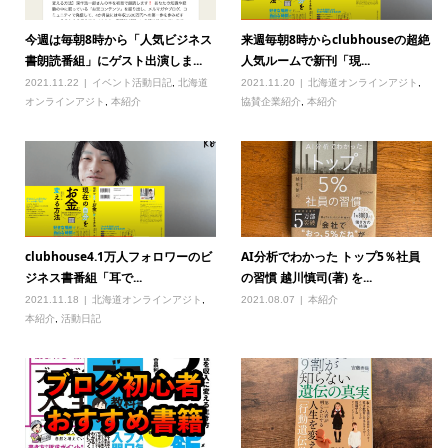
今週は毎朝8時から「人気ビジネス
来週毎朝8時からclubhouseの超絶
書朗読番組」にゲスト出演しま...
人気ルームで新刊「現...
2021.11.22
イベント活動日記
,
北海道
2021.11.20
北海道オンラインアジト
,
オンラインアジト
,
本紹介
協賛企業紹介
,
本紹介
clubhouse4.1万人フォロワーのビ
AI分析でわかった トップ5％社員
ジネス書番組「耳で...
の習慣 越川慎司(著) を...
2021.11.18
北海道オンラインアジト
,
2021.08.07
本紹介
本紹介
,
活動日記