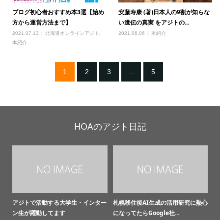
ブログ初心者おすすめ本3選【始め
安藤寿康 (著)日本人の9割が知らな
方から運営方法まで】
い遺伝の真実 をアジトの...
2021.07.13
北海道オンラインアジト
,
2021.06.06
本紹介
本紹介
1
2
3
…
5
HOAのアジト日記
アジトで活動する大学生・インター
札幌移住後AI生成の活用研究に熱心
ン生が躍動してます
になってたらGoogle社...