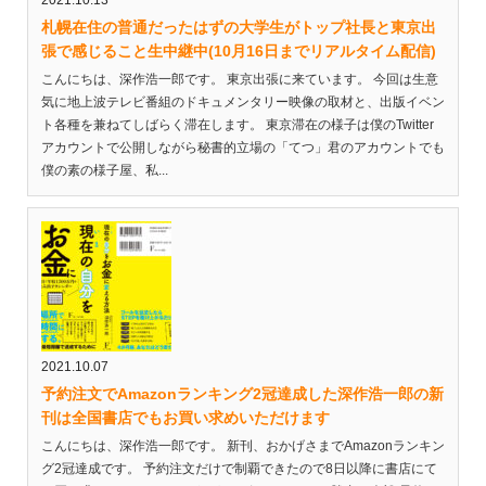
札幌在住の普通だったはずの大学生がトップ社長と東京出
張で感じること生中継中(10月16日までリアルタイム配信)
こんにちは、深作浩一郎です。 東京出張に来ています。 今回は生意
気に地上波テレビ番組のドキュメンタリー映像の取材と、出版イベン
ト各種を兼ねてしばらく滞在します。 東京滞在の様子は僕のTwitter
アカウントで公開しながら秘書的立場の「てつ」君のアカウントでも
僕の素の様子屋、私...
2021.10.07
予約注文でAmazonランキング2冠達成した深作浩一郎の新
刊は全国書店でもお買い求めいただけます
こんにちは、深作浩一郎です。 新刊、おかげさまでAmazonランキン
グ2冠達成です。 予約注文だけで制覇できたので8日以降に書店にて