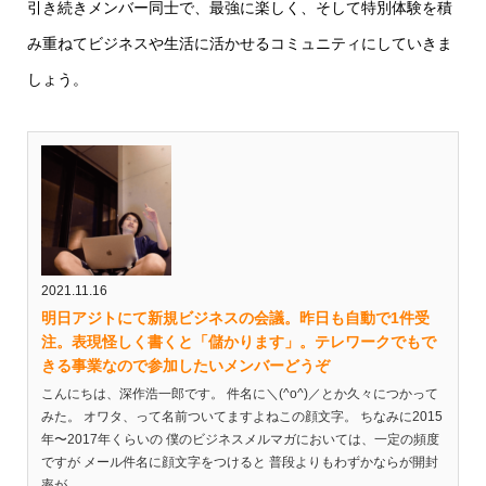
引き続きメンバー同士で、最強に楽しく、そして特別体験を積
み重ねてビジネスや生活に活かせるコミュニティにしていきま
しょう。
2021.11.16
明日アジトにて新規ビジネスの会議。昨日も自動で1件受
注。表現怪しく書くと「儲かります」。テレワークでもで
きる事業なので参加したいメンバーどうぞ
こんにちは、深作浩一郎です。 件名に＼(^o^)／とか久々につかって
みた。 オワタ、って名前ついてますよねこの顔文字。 ちなみに2015
年〜2017年くらいの 僕のビジネスメルマガにおいては、一定の頻度
ですが メール件名に顔文字をつけると 普段よりもわずかならが開封
率が...