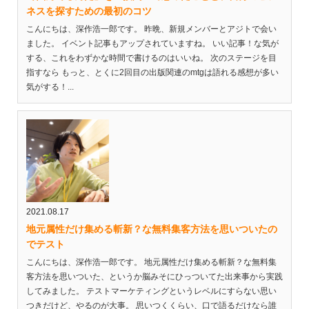
ネスを探すための最初のコツ
こんにちは、深作浩一郎です。 昨晩、新規メンバーとアジトで会い
ました。 イベント記事もアップされていますね。 いい記事！な気が
する、これをわずかな時間で書けるのはいいね。 次のステージを目
指すなら もっと、とくに2回目の出版関連のmtgは語れる感想が多い
気がする！...
2021.08.17
地元属性だけ集める斬新？な無料集客方法を思いついたの
でテスト
こんにちは、深作浩一郎です。 地元属性だけ集める斬新？な無料集
客方法を思いついた、というか脳みそにひっついてた出来事から実践
してみました。 テストマーケティングというレベルにすらない思い
つきだけど、やるのが大事。 思いつくくらい、口で語るだけなら誰