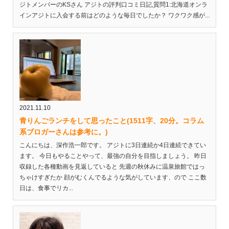
ジトメンバーのKSさん アジトの評判口コミ日記,質問1:北海道オンラ
インアジトに入会する前はどのような毎日でしたか？ ワクワク感が...
2021.11.10
青りんごランチをして思ったこと(1511字、20分。コラム
系ブロガーさんは参考に。)
こんにちは、深作浩一郎です。 アジトに3日連続か4日連続できてい
ます。 今日もやることやって、最強の自分を目指しましょう。 昨日
収録した各種動画を見返していると 先週の秋休みに温泉旅館ではっ
ちゃけすぎたか 顔がむくんでるような気がしています、ので ここ数
日は、食事でリカ...