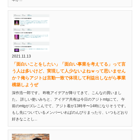
2021.11.13
「面白いことをしたい」「面白い事業を考えてる」って言
う人は多いけど、実現して人少ないよねｗって思いません
か？俺らアジトは言動一致で体現して利益出しながら事業
構築しようぜ
深作浩一郎です。 昨晩アイデアが降りてきて、こんなの買いまし
た。 詳しい使いみちと、アイデア共有は今日のアジトmtgにて。 午
前のmtgがズレこんでて、アジト着が13時半〜14時になりそうです。
もし先についているメンバーいればのんびりまったり、いつもどおり
好きなことし...