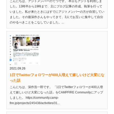
こんにちは、アジトメンバーのてつです。 本日もアジトを利用しま
した。13時半から19時まで、主にブログ記事の作成、執筆を行って
いました。私が来たときにはすでにアジトメンバーの方が自習してい
ました。その後深作さんもやってきて、3人でお互いに集中して自分
のやるべきことをこなしていました。...
2021.09.26
1日でTwitterフォロワーが400人増えて嬉しいけど大変にな
った話
こんにちは、深作浩一郎です。 「1日でTwitterフォロワーが400人増
えて嬉しいけど大変になった話」をCAMPFIRE Communityにアップ
しました。 https://community.camp-
fire.jp/projects/245438/activities/31...