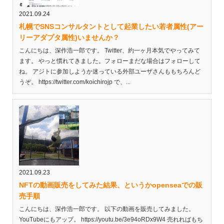
2021.09.24
札幌でSNSコンサルタントとして起業したい若者属性(アー
リーアダプタ属性)いませんか？
こんにちは、深作浩一郎です。 Twitter、約一ヶ月本気でやってみて
ます。 やっと慣れてきました。フォローまだな場合はフォローして
ね。 アジトに参加しようか迷っている外部ユーザさんももちろんど
うぞ。 https://twitter.com/koichirojp で、...
2021.09.23
NFTの動画販売をしてみた結果、というかopenseaでの販
売手順
こんにちは、深作浩一郎です。 以下の動画を販売してみました。
YouTubeにもアップ。 https://youtu.be/3e94oRDx9W4 売れればもち