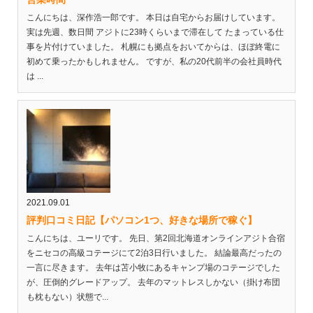
こんにちは、深作浩一郎です。 本日は自宅からお届けしています。
実は先週、数日間 アジトに23時くらいまで滞在して たまっている仕
事を片付けていました。 札幌にも拠点をおいてからは、ほぼ終電に
初めて乗ったかもしれません。 ですが、私の20代前半の会社員時代
は ...
2021.09.01
評判口コミ日記【パソコン1つ、好きな場所で稼ぐ】
こんにちは、ユーリです。 先日、第2回北海道オンラインアジト合宿
をニセコの高級コテージにて2泊3日行いました。 結論最高だったの
一言に尽きます。 去年は苫小牧にあるキャンプ場のコテージでした
が、圧倒的グレードアップ。 去年のマットレスしかない（掛け布団
も枕もない）状態で...