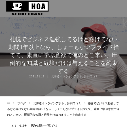
札幌でビジネス勉強してるけど稼げてない
期間1年以上なら、しょーもないプライド捨
てて、素直に学ぶ意欲で俺のとこ来い、圧
倒的な知識と経験だけは与えることを約束
する
2021.11.17
北海道オンラインアジト
,
評判口コミ
ブログ
北海道オンラインアジト
,
評判口コミ
札幌でビジネス勉強して
るけど稼げてない期間1年以上なら、しょーもないプライド捨てて、素直に学ぶ意欲で俺
のとこ来い、圧倒的な知識と経験だけは与えることを約束する
こんにちは、深作浩一郎です。