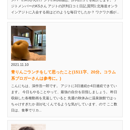
ンバーのKSさんのアジトの利用感想、評判口コミを紹介します。 ア
ジトメンバーのKSさん アジトの評判口コミ日記,質問1:北海道オンラ
インアジトに入会する前はどのような毎日でしたか？ ワクワク感が...
2021.11.10
青りんごランチをして思ったこと(1511字、20分。コラム
系ブロガーさんは参考に。)
こんにちは、深作浩一郎です。 アジトに3日連続か4日連続できてい
ます。 今日もやることやって、最強の自分を目指しましょう。 昨日
収録した各種動画を見返していると 先週の秋休みに温泉旅館ではっ
ちゃけすぎたか 顔がむくんでるような気がしています、ので ここ数
日は、食事でリカ...