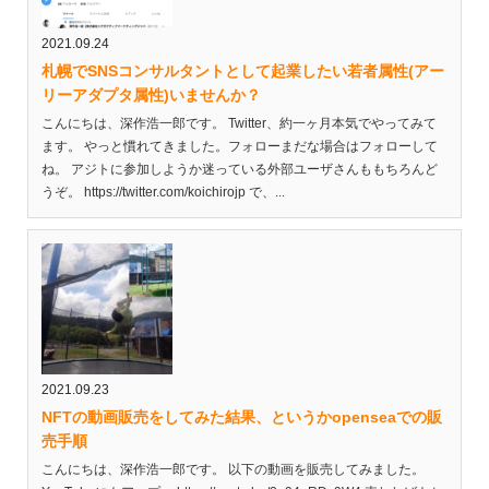
2021.09.24
札幌でSNSコンサルタントとして起業したい若者属性(アー
リーアダプタ属性)いませんか？
こんにちは、深作浩一郎です。 Twitter、約一ヶ月本気でやってみて
ます。 やっと慣れてきました。フォローまだな場合はフォローして
ね。 アジトに参加しようか迷っている外部ユーザさんももちろんど
うぞ。 https://twitter.com/koichirojp で、...
2021.09.23
NFTの動画販売をしてみた結果、というかopenseaでの販
売手順
こんにちは、深作浩一郎です。 以下の動画を販売してみました。