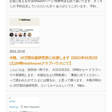
お金に変える方法Amazonページ 特典申請も続々届いてます、さっそ
くの 予約注文していただいた方々 ありがとうございます。 予約...
2021.10.02
今晩、10万部出版研究所に出演します【2021年10月2日
(土)20時clubhouseクラブハウスにて】
こんにちは、深作浩一郎です。 今日10月2日、20時から〜 クラブハ
ウス初挑戦します。 出版社および関係者に 「番組に出てください」
って誘われたので たまには喋るか、と思って喋ります。 今晩20時か
ら 10万部出版研究所、というルームらしいです。 https...