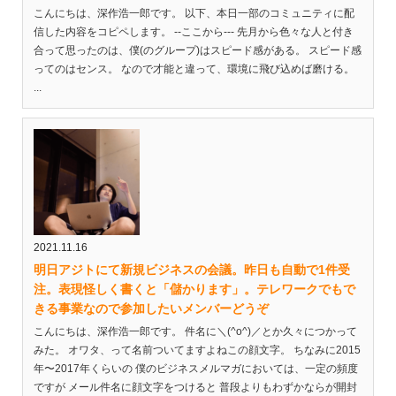
こんにちは、深作浩一郎です。 以下、本日一部のコミュニティに配
信した内容をコピペします。 --ここから--- 先月から色々な人と付き
合って思ったのは、僕(のグループ)はスピード感がある。 スピード感
ってのはセンス。 なので才能と違って、環境に飛び込めば磨ける。
...
2021.11.16
明日アジトにて新規ビジネスの会議。昨日も自動で1件受
注。表現怪しく書くと「儲かります」。テレワークでもで
きる事業なので参加したいメンバーどうぞ
こんにちは、深作浩一郎です。 件名に＼(^o^)／とか久々につかって
みた。 オワタ、って名前ついてますよねこの顔文字。 ちなみに2015
年〜2017年くらいの 僕のビジネスメルマガにおいては、一定の頻度
ですが メール件名に顔文字をつけると 普段よりもわずかならが開封