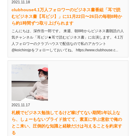
2021.11.18
clubhouse4.1万人フォロワーのビジネス書番組「耳で読
むビジネス書【耳ビジ】」に11月22日〜26日の毎朝8時か
ら約1時間ずつ取り上げられます
こんにちは、深作浩一郎です。 来週、朝8時からビジネス書朗読の人
気チャンネル「耳ビジ★耳で読むビジネス書」に出演します。 4.1万
人フォロワーのクラブハウスで配信なので私のアカウント
@koichirojpをフォローしておいてね。 https://www.clubhouse.c...
2021.11.17
札幌でビジネス勉強してるけど稼げてない期間1年以上な
ら、しょーもないプライド捨てて、素直に学ぶ意欲で俺の
とこ来い、圧倒的な知識と経験だけは与えることを約束す
る