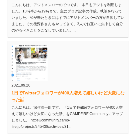
こんにちは、アジトメンバーのてつです。 本日もアジトを利用しま
した。13時半から19時まで、主にブログ記事の作成、執筆を行って
いました。私が来たときにはすでにアジトメンバーの方が自習してい
ました。その後深作さんもやってきて、3人でお互いに集中して自分
のやるべきことをこなしていました。...
2021.09.26
1日でTwitterフォロワーが400人増えて嬉しいけど大変にな
った話
こんにちは、深作浩一郎です。 「1日でTwitterフォロワーが400人増
えて嬉しいけど大変になった話」をCAMPFIRE Communityにアップ
しました。 https://community.camp-
fire.jp/projects/245438/activities/31...