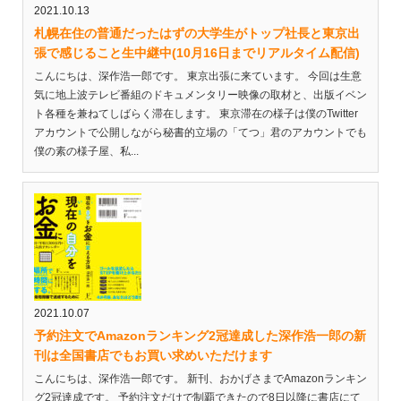
2021.10.13
札幌在住の普通だったはずの大学生がトップ社長と東京出
張で感じること生中継中(10月16日までリアルタイム配信)
こんにちは、深作浩一郎です。 東京出張に来ています。 今回は生意
気に地上波テレビ番組のドキュメンタリー映像の取材と、出版イベン
ト各種を兼ねてしばらく滞在します。 東京滞在の様子は僕のTwitter
アカウントで公開しながら秘書的立場の「てつ」君のアカウントでも
僕の素の様子屋、私...
2021.10.07
予約注文でAmazonランキング2冠達成した深作浩一郎の新
刊は全国書店でもお買い求めいただけます
こんにちは、深作浩一郎です。 新刊、おかげさまでAmazonランキン
グ2冠達成です。 予約注文だけで制覇できたので8日以降に書店にて