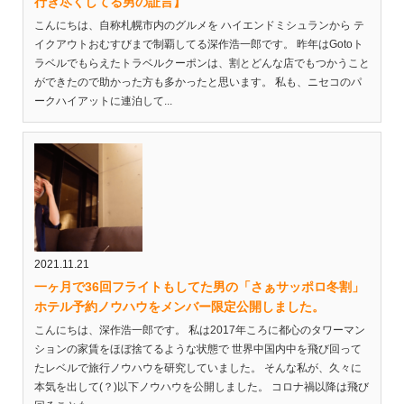
行き尽くしてる男の証言】
こんにちは、自称札幌市内のグルメを ハイエンドミシュランから テ
イクアウトおむすびまで制覇してる深作浩一郎です。 昨年はGotoト
ラベルでもらえたトラベルクーポンは、割とどんな店でもつかうこと
ができたので助かった方も多かったと思います。 私も、ニセコのパ
ークハイアットに連泊して...
2021.11.21
一ヶ月で36回フライトもしてた男の「さぁサッポロ冬割」
ホテル予約ノウハウをメンバー限定公開しました。
こんにちは、深作浩一郎です。 私は2017年ころに都心のタワーマン
ションの家賃をほぼ捨てるような状態で 世界中国内中を飛び回って
たレベルで旅行ノウハウを研究していました。 そんな私が、久々に
本気を出して(？)以下ノウハウを公開しました。 コロナ禍以降は飛び