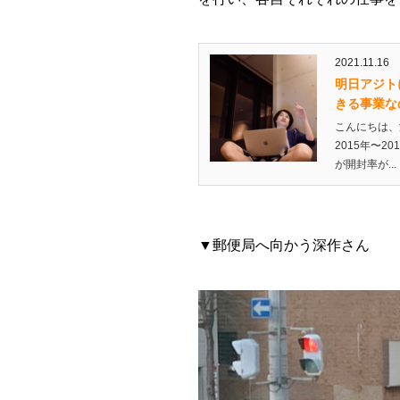
2021.11.16
明日アジト
きる事業な
こんにちは、
2015年〜
が開封率が...
▼
郵便局へ向かう深作さん