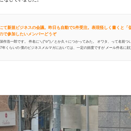
にて新規ビジネスの会議。昨日も自動で1件受注。表現怪しく書くと「
ので参加したいメンバーどうぞ
深作浩一郎です。 件名に＼(^o^)／とか久々につかってみた。 オワタ、って名前つ
2017年くらいの 僕のビジネスメルマガにおいては、一定の頻度ですが メール件名に