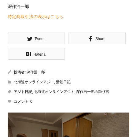
深作浩一郎
特定商取引法の表示はこちら
Tweet
Share
Hatena
投稿者:
深作浩一郎
北海道オンラインアジト
,
活動日記
アジト日記
,
北海道オンラインアジト
,
深作浩一郎の独り言
コメント:
0