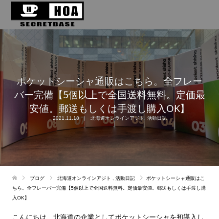
ポケットシーシャ通販はこちら。全フレー
バー完備【5個以上で全国送料無料。定価最
安値。郵送もしくは手渡し購入OK】
2021.11.18
北海道オンラインアジト
,
活動日記
ブログ
北海道オンラインアジト
,
活動日記
ポケットシーシャ通販はこ
ちら。全フレーバー完備【5個以上で全国送料無料。定価最安値。郵送もしくは手渡し購
入OK】
こんにちは、北海道の企業としてポケットシーシャを初導入し