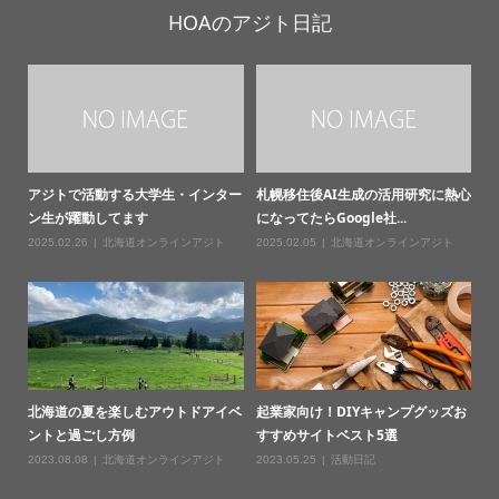
HOAのアジト日記
アジトで活動する大学生・インター
札幌移住後AI生成の活用研究に熱心
ン生が躍動してます
になってたらGoogle社...
2025.02.26
北海道オンラインアジト
2025.02.05
北海道オンラインアジト
北海道の夏を楽しむアウトドアイベ
起業家向け！DIYキャンプグッズお
ントと過ごし方例
すすめサイトベスト5選
2023.08.08
北海道オンラインアジト
2023.05.25
活動日記