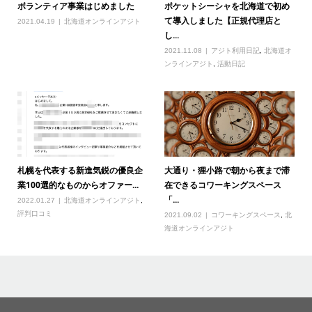
ボランティア事業はじめました
ポケットシーシャを北海道で初め
て導入しました【正規代理店と
2021.04.19
北海道オンラインアジト
し...
2021.11.08
アジト利用日記
,
北海道オ
ンラインアジト
,
活動日記
札幌を代表する新進気鋭の優良企
大通り・狸小路で朝から夜まで滞
業100選的なものからオファー...
在できるコワーキングスペース
「...
2022.01.27
北海道オンラインアジト
,
評判口コミ
2021.09.02
コワーキングスペース
,
北
海道オンラインアジト