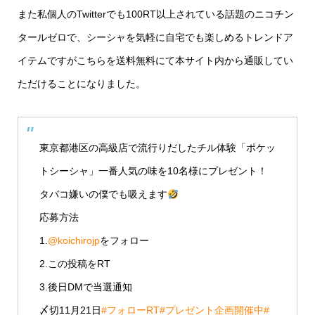
また私個人のTwitterでも100RT以上されている話題のニコチン
タールゼロで、シーシャを気軽に自宅でも楽しめるトレンドア
イテムですがこちらを送料無料にて本サイト内から通販してい
ただけることになりました。
東京都港区の高級店で流行りだしたチル体験「ポケッ
トシーシャ」一番人気の味を10名様にプレゼント！
タバコ嫌いの僕でも吸えます
応募方法
1.
@koichirojp
をフォロー
2.この投稿をRT
3.後日DMで当選通知
〆切11月21日
#フォローRT
#プレゼント企画開催中
#