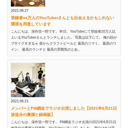
2021.06.27
登録者●●万人のYouTuberさんとも出会えるかもしれない
環境を用意しています
こんにちは、深作浩一郎です。 昨日、YouTubeにて登録者20万人以
上いるYouTuberさんとランチしました。 写真は以下にて。 俺の顔が
ブサイクすぎるｗ 昼からクラフトビールと 最高のツマミ、 最高のワ
イン、 最高のランチと 最高の雰囲気のとあ...
2021.06.21
メンバーとFM網走でラジオ出演しました【2021年6月21日
放送分の裏側と録画版】
こんにちは、深作浩一郎です。 FM網走ラジオ出演の2021年6月21日