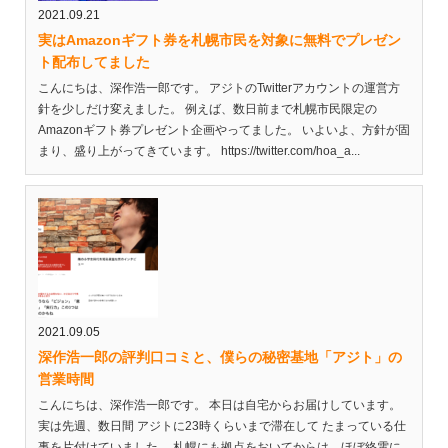
2021.09.21
実はAmazonギフト券を札幌市民を対象に無料でプレゼン
ト配布してました
こんにちは、深作浩一郎です。 アジトのTwitterアカウントの運営方
針を少しだけ変えました。 例えば、数日前まで札幌市民限定の
Amazonギフト券プレゼント企画やってました。 いよいよ、方針が固
まり、盛り上がってきています。 https://twitter.com/hoa_a...
2021.09.05
深作浩一郎の評判口コミと、僕らの秘密基地「アジト」の
営業時間
こんにちは、深作浩一郎です。 本日は自宅からお届けしています。
実は先週、数日間 アジトに23時くらいまで滞在して たまっている仕
事を片付けていました。 札幌にも拠点をおいてからは、ほぼ終電に