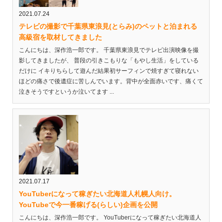
2021.07.24
テレビの撮影で千葉県東浪見(とらみ)のペットと泊まれる
高級宿を取材してきました
こんにちは、深作浩一郎です。 千葉県東浪見でテレビ出演映像を撮
影してきましたが、 普段の引きこもりな「もやし生活」をしている
だけに イキりちらして遊んだ結果初サーフィンで焼すぎて寝れない
ほどの痛さで後遺症に苦しんでいます。背中が全面赤いです、痛くて
泣きそうですというか泣いてます ...
2021.07.17
YouTuberになって稼ぎたい北海道人札幌人向け。
YouTubeで今一番稼げる(らしい)企画を公開
こんにちは、深作浩一郎です。 YouTuberになって稼ぎたい北海道人