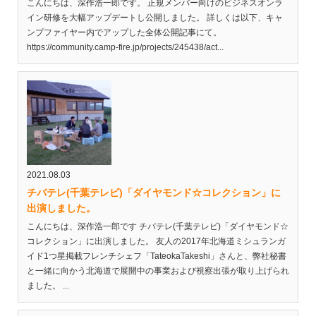
こんにちは、深作浩一郎です。 正規メンバー向けのビジネスオンラ
イン研修を大幅アップデートし公開しました。 詳しくは以下、キャ
ンプファイヤー内でアップした全体公開記事にて。
https://community.camp-fire.jp/projects/245438/act...
2021.08.03
チバテレ(千葉テレビ)「ダイヤモンド☆コレクション」に
出演しました。
こんにちは、深作浩一郎です チバテレ(千葉テレビ)「ダイヤモンド☆
コレクション」に出演しました。 友人の2017年北海道ミシュランガ
イド1つ星掲載フレンチシェフ「TateokaTakeshi」さんと、弊社秘書
と一緒に向かう北海道で展開中の事業および視察出張が取り上げられ
ました。 ...