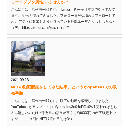
リーアダプタ属性)いませんか？
こんにちは、深作浩一郎です。 Twitter、約一ヶ月本気でやってみて
ます。 やっと慣れてきました。フォローまだな場合はフォローして
ね。 アジトに参加しようか迷っている外部ユーザさんももちろんど
うぞ。 https://twitter.com/koichirojp で、...
2021.09.23
NFTの動画販売をしてみた結果、というかopenseaでの販
売手順
こんにちは、深作浩一郎です。 以下の動画を販売してみました。
YouTubeにもアップ。 https://youtu.be/3e94oRDx9W4 売れればもち
ろん嬉しいのだけで手数料のほうが高くて約8000円の赤字確定中で
すが、、、 今回のNFT販売の目的は3つ。 ...