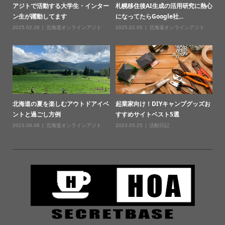
アジトで活動する大学生・インター
札幌移住後AI生成の活用研究に熱心
ン生が躍動してます
になってたらGoogle社...
2025.02.26
北海道オンラインアジト
2025.02.05
北海道オンラインアジト
北海道の夏を楽しむアウトドアイベ
起業家向け！DIYキャンプグッズお
ントと過ごし方例
すすめサイトベスト5選
2023.08.08
北海道オンラインアジト
2023.05.25
活動日記