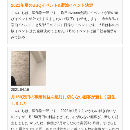
2021年夏のBBQイベント&宿泊イベント決定
こんにちは、深作浩一郎です。 昨日のzoom会議にイベントが夏の遊
びイベントが 2つ決まりましたので以下にお伝えします。 今年8月の
宿泊イベント、と5月6日のアジト日帰りイベントです。 6月は私の出
版イベント(まだ企画決めてません) 7月のイベントは後日社会情勢を
みて決め...
2021.04.16
月150万円の事業利益を絶対に切らない顧客が新しく誕生
しました
こんにちは、深作浩一郎です。 2021年1月くらいからの付き合いな
のですが、月150万円の利益はぜったいに切らない顧客が、新しく誕
生しました やったね。稼働は2月からなので実質3ヶ月目、すばらし
い！ 最低で150万円、あとは成約率とアポイント数の算数ゲームなの