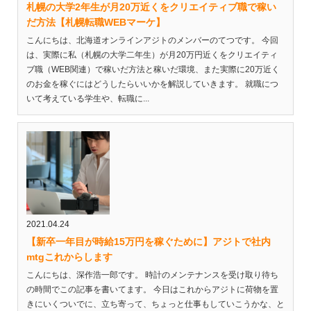
札幌の大学2年生が月20万近くをクリエイティブ職で稼い
だ方法【札幌転職WEBマーケ】
こんにちは、北海道オンラインアジトのメンバーのてつです。 今回
は、実際に私（札幌の大学二年生）が月20万円近くをクリエイティ
ブ職（WEB関連）で稼いだ方法と稼いだ環境、また実際に20万近く
のお金を稼ぐにはどうしたらいいかを解説していきます。 就職につ
いて考えている学生や、転職に...
2021.04.24
【新卒一年目が時給15万円を稼ぐために】アジトで社内
mtgこれからします
こんにちは、深作浩一郎です。 時計のメンテナンスを受け取り待ち
の時間でこの記事を書いてます。 今日はこれからアジトに荷物を置
きにいくついでに、立ち寄って、ちょっと仕事もしていこうかな、と