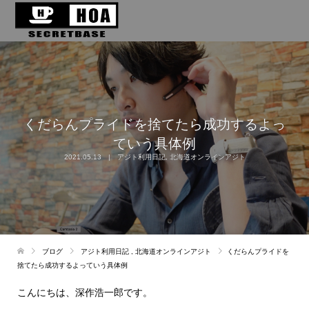
くだらんプライドを捨てたら成功するよっ
ていう具体例
2021.05.13
アジト利用日記
,
北海道オンラインアジト
ブログ
アジト利用日記
,
北海道オンラインアジト
くだらんプライドを
捨てたら成功するよっていう具体例
こんにちは、深作浩一郎です。