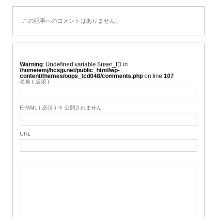
この記事へのコメントはありません。
Warning
: Undefined variable $user_ID in
/home/emj/hcsjp.net/public_html/wp-
content/themes/oops_tcd048/comments.php
on line
107
名前 ( 必須 )
E-MAIL ( 必須 ) ※ 公開されません
URL