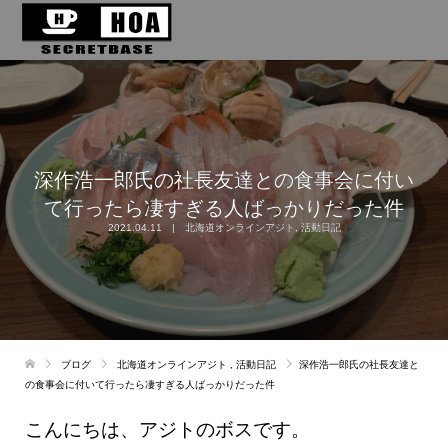
深作浩一郎氏の社長友達との食事会に付い
て行ったら凄すぎる人ばっかりだった件
2021.04.11
北海道オンラインアジト
,
活動日記
ブログ
北海道オンラインアジト
,
活動日記
深作浩一郎氏の社長友達と
の食事会に付いて行ったら凄すぎる人ばっかりだった件
こんにちは、アジトのボスです。