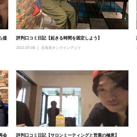
ら提
評判口コミ日記【起きる時間を固定しよう】
2021.05.08
北海道オンラインアジト
再会
評判口コミ日記【サロンミーティングと営業の極意】