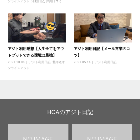
ンラインアジト
,
活動日記
,
評判口コミ
アジト利用感想【人生全てをアウ
アジト利用日記【メール営業のコ
トプットできる環境は最強】
ツ】
2021.10.06
アジト利用日記
,
北海道オ
2021.05.14
アジト利用日記
ンラインアジト
HOAのアジト日記