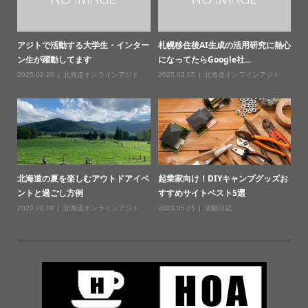
アジトで活動する大学生・インター
札幌移住後AI生成の活用研究に熱心
ン生が躍動してます
になってたらGoogle社...
2025.02.26
北海道オンラインアジト
2025.02.05
北海道オンラインアジト
北海道の夏を楽しむアウトドアイベ
起業家向け！DIYキャンプグッズお
ントと過ごし方例
すすめサイトベスト5選
2023.08.08
北海道オンラインアジト
2023.05.25
活動日記