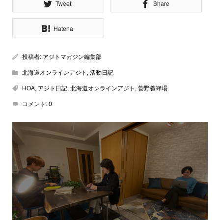
Tweet
Share
Hatena
投稿者:
アジトマガジン編集部
北海道オンラインアジト
,
活動日記
HOA
,
アジト日記
,
北海道オンラインアジト
,
菅野養蜂場
コメント:
0