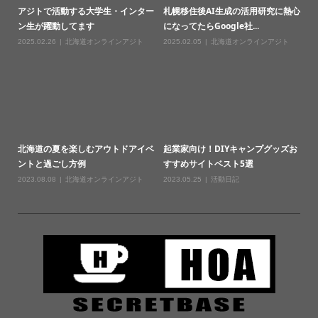
アジトで活動する大学生・インター
札幌移住後AI生成の活用研究に熱心
ン生が躍動してます
になってたらGoogle社...
2025.02.26
北海道オンラインアジト
2025.02.05
北海道オンラインアジト
北海道の夏を楽しむアウトドアイベ
起業家向け！DIYキャンプグッズお
ントと過ごし方例
すすめサイトベスト5選
2023.08.08
北海道オンラインアジト
2023.05.25
活動日記