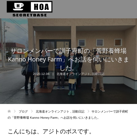
サロンメンバーで訓子府町の「菅野養蜂場
Kanno Honey Farm」へお話を伺いにいきま
した。
2020.12.06
北海道オンラインアジト
,
活動日記
ブログ
北海道オンラインアジト
,
活動日記
サロンメンバーで訓子府町
の「菅野養蜂場 Kanno Honey Farm」へお話を伺いにいきました。
こんにちは、アジトのボスです。