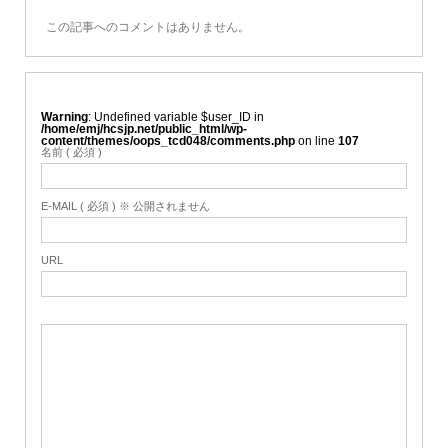
この記事へのコメントはありません。
Warning
: Undefined variable $user_ID in
/home/emj/hcsjp.net/public_html/wp-
content/themes/oops_tcd048/comments.php
on line
107
名前 ( 必須 )
E-MAIL ( 必須 ) ※ 公開されません
URL