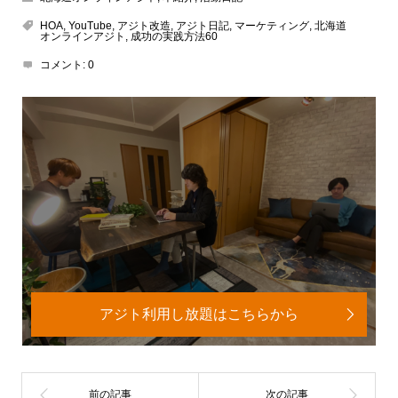
HOA
,
YouTube
,
アジト改造
,
アジト日記
,
マーケティング
,
北海道
オンラインアジト
,
成功の実践方法60
コメント:
0
アジト利用し放題はこちらから