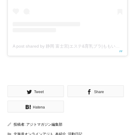
A post shared by 静岡 富士宮|エステ&育乳ブラ|ももいろのゆき®︎ (@momoironoyuki)
Tweet
Share
Hatena
投稿者:
アジトマガジン編集部
北海道オンラインアジト
,
本紹介
,
活動日記