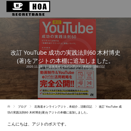
改訂 YouTube 成功の実践法則60 木村博史
(著)をアジトの本棚に追加しました。
2020.11.18
北海道オンラインアジト
,
本紹介
,
活動日記
ブログ
北海道オンラインアジト
,
本紹介
,
活動日記
改訂 YouTube 成
功の実践法則60 木村博史(著)をアジトの本棚に追加しました。
こんにちは、アジトのボスです。