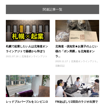
関連記事一覧
札幌で起業したい人は北海道オン
北海道・倶知安★お菓子のふじい
ラインアジトで基礎から学ぼう
様の「ポン男爵」を北海道オン
ラ...
2021.07.16
北海道オンラインアジト
2020.11.17
北海道オンラインアジト
,
活動日記
レッドブルパープルをコンビニロ
FMあばしり2回目のラジオ出演で