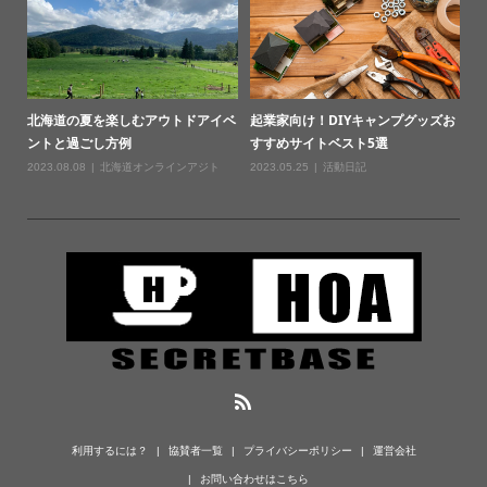
北海道の夏を楽しむアウトドアイベ
起業家向け！DIYキャンプグッズお
ントと過ごし方例
すすめサイトベスト5選
2023.08.08
北海道オンラインアジト
2023.05.25
活動日記
利用するには？
協賛者一覧
プライバシーポリシー
運営会社
お問い合わせはこちら