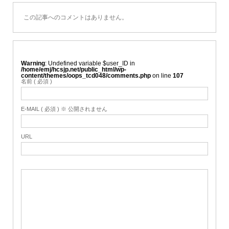
この記事へのコメントはありません。
Warning
: Undefined variable $user_ID in
/home/emj/hcsjp.net/public_html/wp-
content/themes/oops_tcd048/comments.php
on line
107
名前 ( 必須 )
E-MAIL ( 必須 ) ※ 公開されません
URL