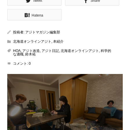
Tweet
Share
Hatena
投稿者:
アジトマガジン編集部
北海道オンラインアジト
,
本紹介
HOA
,
アジト改造
,
アジト日記
,
北海道オンラインアジト
,
科学的
な適職
,
鈴木祐
コメント:
0