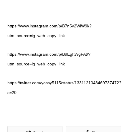
https://www.instagram.com/p/B7n5v2WlW9l/?
utm_source=ig_web_copy_link
https://www.instagram.com/p/B9EgftWgFAt/?
utm_source=ig_web_copy_link
https://twitter.com/yossy5115/status/1331121048469737472?
s=20