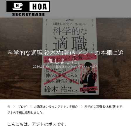
科学的な適職 鈴木祐(著)をアジトの本棚に追
加しました。
2020.11.30
北海道オンラインアジト
,
本紹介
ブログ
北海道オンラインアジト
,
本紹介
科学的な適職 鈴木祐(著)をア
ジトの本棚に追加しました。
こんにちは、アジトのボスです。