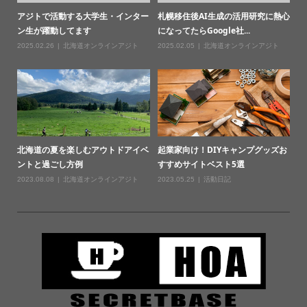
アジトで活動する大学生・インター
札幌移住後AI生成の活用研究に熱心
ン生が躍動してます
になってたらGoogle社...
2025.02.26
北海道オンラインアジト
2025.02.05
北海道オンラインアジト
北海道の夏を楽しむアウトドアイベ
起業家向け！DIYキャンプグッズお
ントと過ごし方例
すすめサイトベスト5選
2023.08.08
北海道オンラインアジト
2023.05.25
活動日記