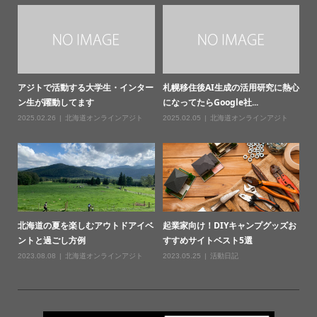
アジトで活動する大学生・インター
札幌移住後AI生成の活用研究に熱心
ン生が躍動してます
になってたらGoogle社...
2025.02.26
北海道オンラインアジト
2025.02.05
北海道オンラインアジト
北海道の夏を楽しむアウトドアイベ
起業家向け！DIYキャンプグッズお
ントと過ごし方例
すすめサイトベスト5選
2023.08.08
北海道オンラインアジト
2023.05.25
活動日記