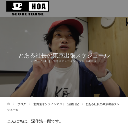
とある社長の東京出張スケジュール
2021.07.04
北海道オンラインアジト
,
活動日記
ブログ
北海道オンラインアジト
,
活動日記
とある社長の東京出張スケ
ジュール
こんにちは、深作浩一郎です。