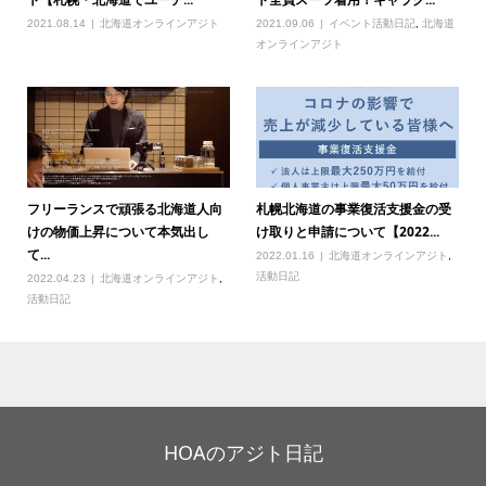
2021.08.14
北海道オンラインアジト
2021.09.06
イベント活動日記
,
北海道
オンラインアジト
フリーランスで頑張る北海道人向
札幌北海道の事業復活支援金の受
けの物価上昇について本気出し
け取りと申請について【2022...
て...
2022.01.16
北海道オンラインアジト
,
活動日記
2022.04.23
北海道オンラインアジト
,
活動日記
HOAのアジト日記