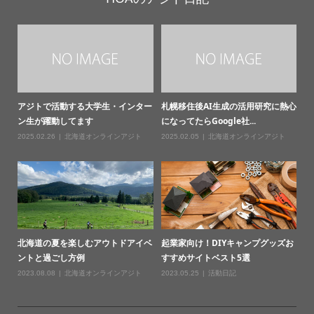
アジトで活動する大学生・インター
札幌移住後AI生成の活用研究に熱心
ン生が躍動してます
になってたらGoogle社...
2025.02.26
北海道オンラインアジト
2025.02.05
北海道オンラインアジト
北海道の夏を楽しむアウトドアイベ
起業家向け！DIYキャンプグッズお
ントと過ごし方例
すすめサイトベスト5選
2023.08.08
北海道オンラインアジト
2023.05.25
活動日記