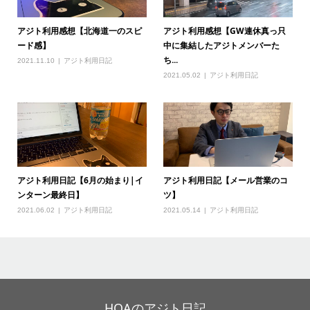
アジト利用感想【北海道一のスピ
アジト利用感想【GW連休真っ只
ード感】
中に集結したアジトメンバーた
ち...
2021.11.10
アジト利用日記
2021.05.02
アジト利用日記
アジト利用日記【6月の始まり|イ
アジト利用日記【メール営業のコ
ンターン最終日】
ツ】
2021.06.02
アジト利用日記
2021.05.14
アジト利用日記
HOAのアジト日記