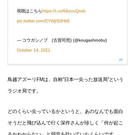
視聴はこちら
https://t.co/6ikzvuQnsh
pic.twitter.com/EYWjIS3HbE
— コウガシノブ (古賀司照) (@kougashinobu)
October 14, 2021
鳥越アズーリFMは、自称”日本一尖った放送局”という
ラジオ局です。
どのくらい尖っているかというと、あのなんでも面白
そうだと飛び込んで行く深作さんが珍しく「何が起こ
るかわからない」と弱音を吐いていたくらいです。