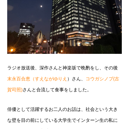
ラジオ放送後、深作さんと神楽坂で晩酌をし、その後
末永百合恵（すえながゆりえ
）さん、
コウガシノブ(古
賀司照)
さんと合流して食事をしました。
俳優として活躍するお二人のお話は、社会という大き
な壁を目の前にしている大学生でインターン生の私に