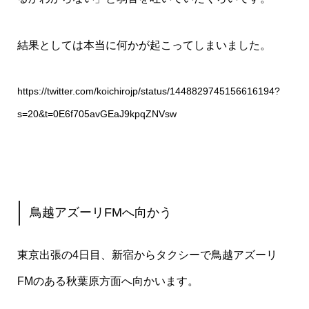
結果としては本当に何かが起こってしまいました。
https://twitter.com/koichirojp/status/1448829745156616194?
s=20&t=0E6f705avGEaJ9kpqZNVsw
鳥越アズーリFMへ向かう
東京出張の4日目、新宿からタクシーで鳥越アズーリ
FMのある秋葉原方面へ向かいます。