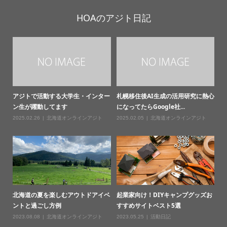
HOAのアジト日記
アジトで活動する大学生・インター
札幌移住後AI生成の活用研究に熱心
ン生が躍動してます
になってたらGoogle社...
2025.02.26
北海道オンラインアジト
2025.02.05
北海道オンラインアジト
北海道の夏を楽しむアウトドアイベ
起業家向け！DIYキャンプグッズお
ントと過ごし方例
すすめサイトベスト5選
2023.08.08
北海道オンラインアジト
2023.05.25
活動日記