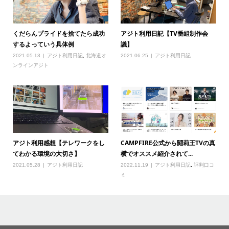
くだらんプライドを捨てたら成功
アジト利用日記【TV番組制作会
するよっていう具体例
議】
2021.05.13
アジト利用日記
,
北海道オ
2021.06.25
アジト利用日記
ンラインアジト
アジト利用感想【テレワークをし
CAMPFIRE公式から闘莉王TVの真
てわかる環境の大切さ】
横でオススメ紹介されて...
2021.05.28
アジト利用日記
2022.11.19
アジト利用日記
,
評判口コ
ミ