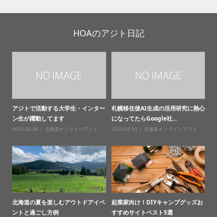
HOAのアジト日記
アジトで活動する大学生・インター
札幌移住後AI生成の活用研究に熱心
ン生が躍動してます
になってたらGoogle社...
2025.02.26
北海道オンラインアジト
2025.02.05
北海道オンラインアジト
北海道の夏を楽しむアウトドアイベ
起業家向け！DIYキャンプグッズお
ントと過ごし方例
すすめサイトベスト5選