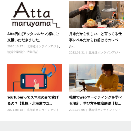
Atta円山(アッタマルヤマ)様にご
月末だから忙しい、と言ってる仕
支援いただきました。
事レベルだからお前はそのレベ
ル...
2020.10.27
北海道オンラインアジト
,
協賛企業紹介
,
活動日記
2022.01.31
北海道オンラインアジト
YouTuberってスマホのみで稼げ
札幌でwebマーケティングを学べ
るの？【札幌・北海道でユ...
る場所、学び方を徹底解説【初...
2021.08.18
北海道オンラインアジト
2021.08.05
北海道オンラインアジト