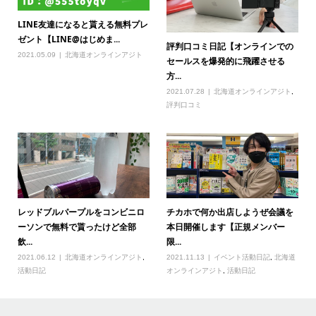
LINE友達になると貰える無料プレ
ゼント【LINE@はじめま...
評判口コミ日記【オンラインでの
2021.05.09
北海道オンラインアジト
セールスを爆発的に飛躍させる
方...
2021.07.28
北海道オンラインアジト
,
評判口コミ
レッドブルパープルをコンビニロ
チカホで何か出店しようぜ会議を
ーソンで無料で貰ったけど全部
本日開催します【正規メンバー
飲...
限...
2021.06.12
北海道オンラインアジト
,
2021.11.13
イベント活動日記
,
北海道
活動日記
オンラインアジト
,
活動日記