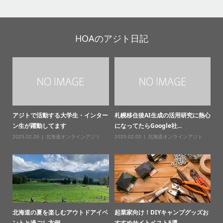
HOAのアジト日記
アジトで活動する大学生・インター
札幌移住後AI生成の活用研究に熱心
ン生が躍動してます
になってたらGoogle社...
2025.02.26
北海道オンラインアジト
2025.02.05
北海道オンラインアジト
北海道の夏を楽しむアウトドアイベ
起業家向け！DIYキャンプグッズお
ントと過ごし方例
すすめサイトベスト5選