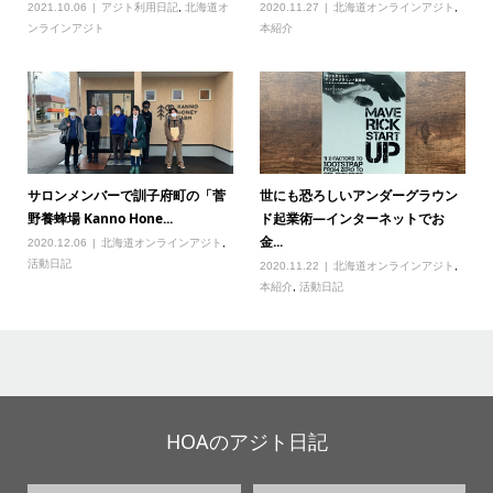
2021.10.06
アジト利用日記
,
北海道オ
2020.11.27
北海道オンラインアジト
,
ンラインアジト
本紹介
サロンメンバーで訓子府町の「菅
世にも恐ろしいアンダーグラウン
野養蜂場 Kanno Hone...
ド起業術―インターネットでお
金...
2020.12.06
北海道オンラインアジト
,
活動日記
2020.11.22
北海道オンラインアジト
,
本紹介
,
活動日記
HOAのアジト日記