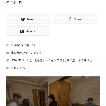
深作浩一郎
Tweet
Share
Hatena
投稿者:
深作浩一郎
北海道オンラインアジト
HOA
,
アジト日記
,
北海道オンラインアジト
,
深作浩一郎の独り言
コメント:
0