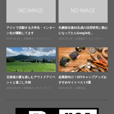
アジトで活動する大学生・インター
札幌移住後AI生成の活用研究に熱心
ン生が躍動してます
になってたらGoogle社...
2025.02.26
北海道オンラインアジト
2025.02.05
北海道オンラインアジト
北海道の夏を楽しむアウトドアイベ
起業家向け！DIYキャンプグッズお
ントと過ごし方例
すすめサイトベスト5選
2023.08.08
北海道オンラインアジト
2023.05.25
活動日記