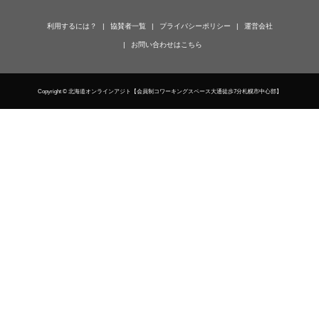
利用するには？
協賛者一覧
プライバシーポリシー
運営会社
お問い合わせはこちら
Copyright © 北海道オンラインアジト【会員制コワーキングスペース大通徒歩7分札幌市中心部】