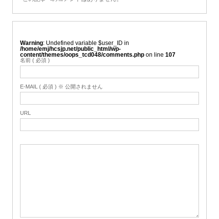
Warning
: Undefined variable $user_ID in
/home/emj/hcsjp.net/public_html/wp-
content/themes/oops_tcd048/comments.php
on line
107
名前 ( 必須 )
E-MAIL ( 必須 ) ※ 公開されません
URL