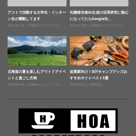
アジトで活動する大学生・インター
札幌移住後AI生成の活用研究に熱心
ン生が躍動してます
になってたらGoogle社...
2025.02.26
北海道オンラインアジト
2025.02.05
北海道オンラインアジト
北海道の夏を楽しむアウトドアイベ
起業家向け！DIYキャンプグッズお
ントと過ごし方例
すすめサイトベスト5選
2023.08.08
北海道オンラインアジト
2023.05.25
活動日記