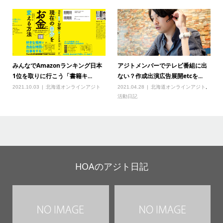
みんなでAmazonランキング日本
アジトメンバーでテレビ番組に出
1位を取りに行こう「書籍キ...
ない？作成出演広告展開etcを...
2021.10.03
北海道オンラインアジト
2021.04.28
北海道オンラインアジト
,
活動日記
HOAのアジト日記