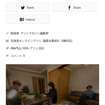
Tweet
Share
Hatena
投稿者:
アジトマガジン編集部
北海道オンラインアジト
,
協賛企業紹介
,
活動日記
Atta円山
,
HOA
,
アジト日記
コメント:
0