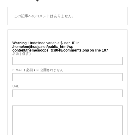
この記事へのコメントはありません。
Warning
: Undefined variable $user_ID in
/home/emj/hcsjp.net/public_html/wp-
content/themes/oops_tcd048/comments.php
on line
107
名前 ( 必須 )
E-MAIL ( 必須 ) ※ 公開されません
URL