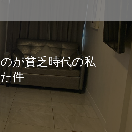
のが貧乏時代の私
きた件