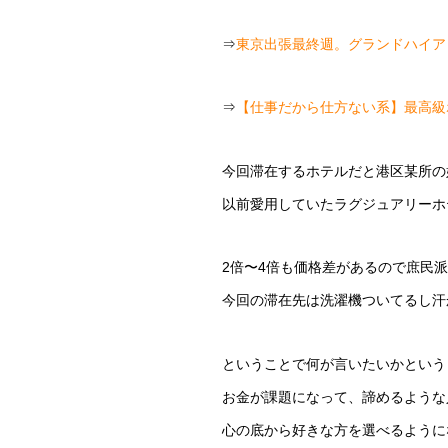
⇒
東京出張最終週。グランドハイア
⇒
【仕事だから仕方ない系】最高級
今回滞在するホテルだと港区某所の
以前愛用していたラグジュアリーホ
2倍〜4倍も価格差があるので庶民
今回の滞在先は洗濯機ついてるし汗
ということで何が言いたいかという
お金が課題になって、諦めるような
心の底から好きな方を選べるように