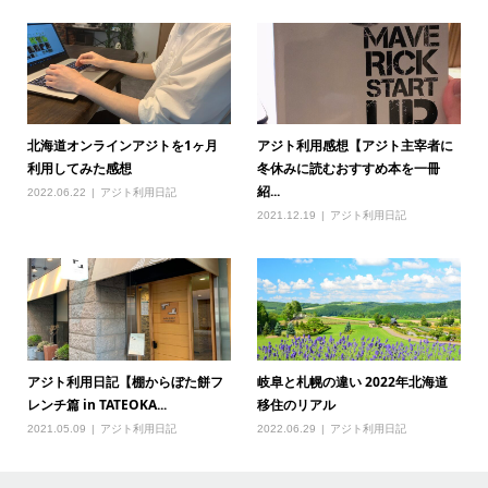
北海道オンラインアジトを1ヶ月
アジト利用感想【アジト主宰者に
利用してみた感想
冬休みに読むおすすめ本を一冊
紹...
2022.06.22
アジト利用日記
2021.12.19
アジト利用日記
アジト利用日記【棚からぼた餅フ
岐阜と札幌の違い 2022年北海道
レンチ篇 in TATEOKA...
移住のリアル
2021.05.09
アジト利用日記
2022.06.29
アジト利用日記