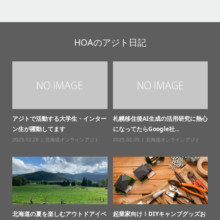
HOAのアジト日記
アジトで活動する大学生・インター
札幌移住後AI生成の活用研究に熱心
ン生が躍動してます
になってたらGoogle社...
2025.02.26
北海道オンラインアジト
2025.02.05
北海道オンラインアジト
北海道の夏を楽しむアウトドアイベ
起業家向け！DIYキャンプグッズお