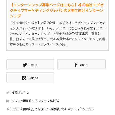
【メンターンシップ募集ページはこちら】株式会社エグゼ
クティブマーケティングジャパンの大学生向けインターン
シップ
【北海道の学生限定】話題の社長、株式会社エグゼクティブマーケテ
ィングジャパンの深作浩一郎が、メンターになる未来思考型インター
ンシップ「メンターンシップ」を開催 地上波TV定期出演、著書2
冊、他メディア露出増加中。北海道最大級のオンラインサロンと札幌
市中心地にてコワーキングスペースを完...
Tweet
Share
Hatena
投稿者:
てつ
アジト利用日記
,
インターン体験談
アジト利用感想
,
インターン体験談
,
北海道オンラインアジト