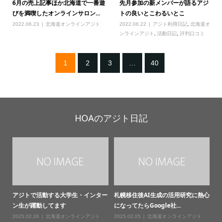
6月の売上記事ほか北海道で一番遊
先月参加の新メンバーが語るアジ
びを満喫したオンラインサロン...
トの良いとこわるいとこ
2022.06.23
北海道オンラインアジト
2022.06.22
アジト利用日記
,
北海道オ
ンラインアジト
,
活動日記
,
評判口コミ
1
2
3
…
40
HOAのアジト日記
アジトで活動する大学生・インター
札幌移住後AI生成の活用研究に熱心
ン生が躍動してます
になってたらGoogle社...
2025.02.26
北海道オンラインアジト
2025.02.05
北海道オンラインアジト