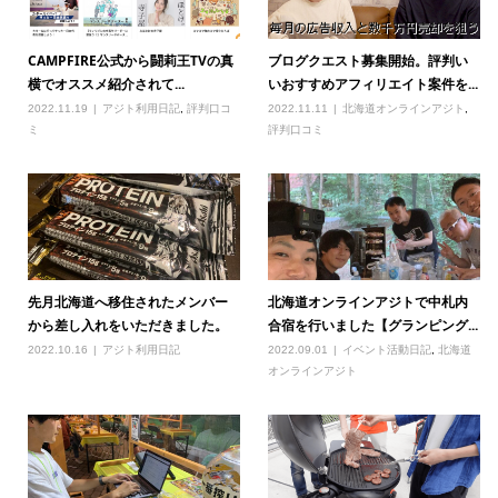
CAMPFIRE公式から闘莉王TVの真
ブログクエスト募集開始。評判い
横でオススメ紹介されて...
いおすすめアフィリエイト案件を...
2022.11.19
アジト利用日記
,
評判口コ
2022.11.11
北海道オンラインアジト
,
ミ
評判口コミ
先月北海道へ移住されたメンバー
北海道オンラインアジトで中札内
から差し入れをいただきました。
合宿を行いました【グランピング...
2022.10.16
アジト利用日記
2022.09.01
イベント活動日記
,
北海道
オンラインアジト