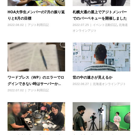
HOA大学生メンバーの7月の振り返
札幌大通の屋上でアジトメンバー
りと8月の目標
でのバーベキューを開催しました
2022.08.02
アジト利用日記
2022.07.25
イベント活動日記
,
北海道
オンラインアジト
ワードプレス（WP）のエラーでロ
世の中の速さが見えるか
グインできない時はサーバーか...
2022.06.27
北海道オンラインアジト
2022.07.02
アジト利用日記