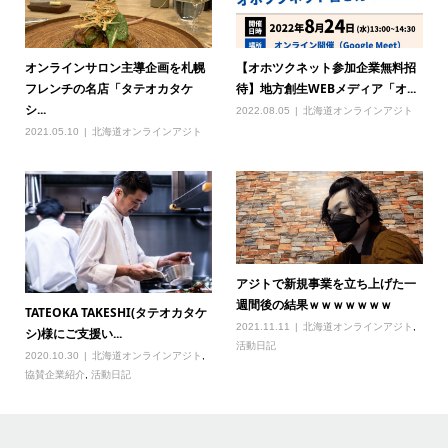
オンラインサロン主導企画を札幌
【オホツクネット参加企業無料招
フレンチの名店「タテオカタケ
待】地方創生WEBメディア「オ...
シ...
2022.08.05
北海道オンラインアジト
2021.05.10
北海道オンラインアジト
アジトで新規事業を立ち上げた一
週間後の結果ｗｗｗｗｗｗｗ
TATEOKA TAKESHI(タテオカタケ
2021.11.11
北海道オンラインアジト
,
シ)様にご支援い...
活動日記
2020.10.30
北海道オンラインアジト
,
協賛企業紹介
,
活動日記