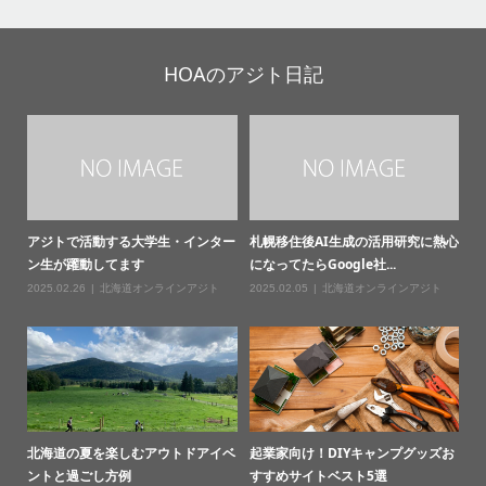
HOAのアジト日記
アジトで活動する大学生・インター
札幌移住後AI生成の活用研究に熱心
ン生が躍動してます
になってたらGoogle社...
2025.02.26
北海道オンラインアジト
2025.02.05
北海道オンラインアジト
北海道の夏を楽しむアウトドアイベ
起業家向け！DIYキャンプグッズお
ントと過ごし方例
すすめサイトベスト5選