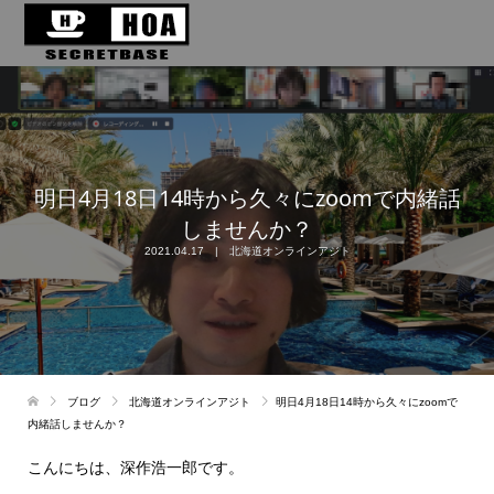
明日4月18日14時から久々にzoomで内緒話
しませんか？
2021.04.17
北海道オンラインアジト
ブログ
北海道オンラインアジト
明日4月18日14時から久々にzoomで
内緒話しませんか？
こんにちは、深作浩一郎です。