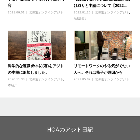
容
け取りと申請について【2022...
2021.06.01
北海道オンラインアジト
2022.01.16
北海道オンラインアジト
,
活動日記
科学的な適職 鈴木祐(著)をアジト
リモートワークのやる気がでない
の本棚に追加しました。
人へ。それは椅子が原因かも
2020.11.30
北海道オンラインアジト
,
2021.05.07
北海道オンラインアジト
本紹介
HOAのアジト日記