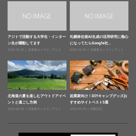
アジトで活動する大学生・インター
札幌移住後AI生成の活用研究に熱心
ン生が躍動してます
になってたらGoogle社...
2025.02.26
北海道オンラインアジト
2025.02.05
北海道オンラインアジト
北海道の夏を楽しむアウトドアイベ
起業家向け！DIYキャンプグッズお
ントと過ごし方例
すすめサイトベスト5選
2023.08.08
北海道オンラインアジト
2023.05.25
活動日記