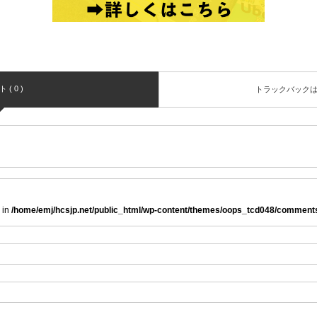
( 0 )
トラックバック
 in
/home/emj/hcsjp.net/public_html/wp-content/themes/oops_tcd048/comment