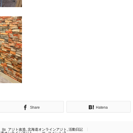
Share
Hatena
アジト改造
,
北海道オンラインアジト
,
活動日記
海道オンラインアジト
コメント:
0