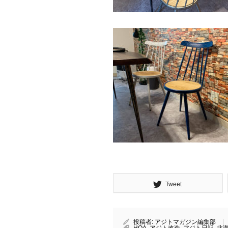
Tweet
投稿者:
アジトマガジン編集部
HOA
,
アジト改造
,
アジト日記
,
北