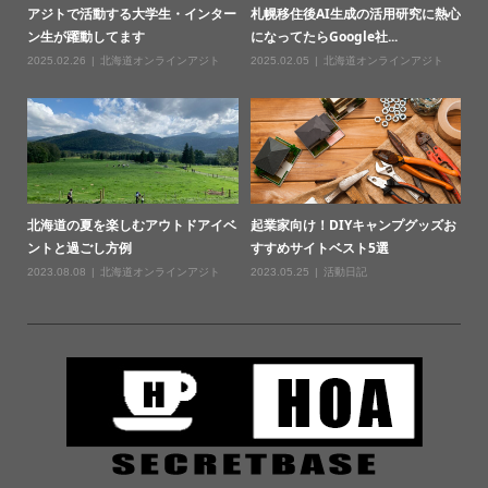
アジトで活動する大学生・インター
札幌移住後AI生成の活用研究に熱心
ン生が躍動してます
になってたらGoogle社...
2025.02.26
北海道オンラインアジト
2025.02.05
北海道オンラインアジト
北海道の夏を楽しむアウトドアイベ
起業家向け！DIYキャンプグッズお
ントと過ごし方例
すすめサイトベスト5選
2023.08.08
北海道オンラインアジト
2023.05.25
活動日記