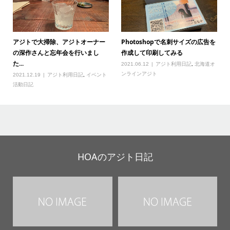
アジトで大掃除、アジトオーナー
Photoshopで名刺サイズの広告を
の深作さんと忘年会を行いまし
作成して印刷してみる
た...
2021.06.12
アジト利用日記
,
北海道オ
ンラインアジト
2021.12.19
アジト利用日記
,
イベント
活動日記
HOAのアジト日記