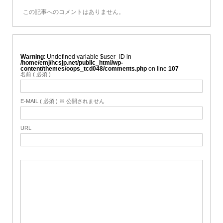
この記事へのコメントはありません。
Warning
: Undefined variable $user_ID in
/home/emj/hcsjp.net/public_html/wp-
content/themes/oops_tcd048/comments.php
on line
107
名前 ( 必須 )
E-MAIL ( 必須 ) ※ 公開されません
URL