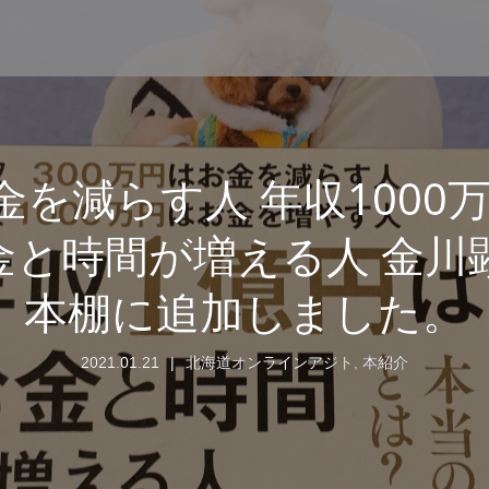
金を減らす人 年収100
金と時間が増える人 金川顕
本棚に追加しました。
2021.01.21
北海道オンラインアジト
,
本紹介