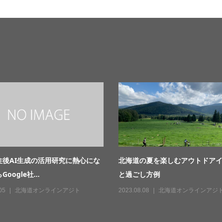
住後AI生成の活用研究に熱心にな
北海道の夏を楽しむアウトドア
oogle社...
と過ごし方例
05
北海道オンラインアジト
2023.08.08
北海道オンラインアジ