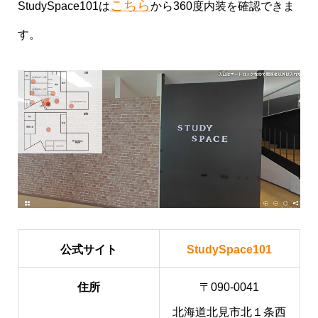
こちら
StudySpace101は
から360度内装を確認できま
す。
公式サイト
StudySpace101
住所
〒090-0041
北海道北見市北１条西